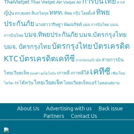
การบินไทย
ThaiVietjet
Thai Vietjet Air
Vietjet Air
คาเฟ่
ทิพย
ททท.
ญี่ปุ่น
ดร.สมพร สืบถวิลกุล
ทิพย กรุ๊ป โฮลดิ้งส์
ประกันภัย
นางสาววริษฐา พัฒนรัชต์
บมจ.
บมจ.การบินไทย
บมจ.ทิพยประกันภัย
บมจ.บัตรกรุงไทย
การบินไทย
บัตรกรุงไทย
บัตรเครดิต
บมจ. บัตรกรุงไทย
บัตรเครดิตเคทีซี
KTC
สายการบิน
บางกอกแอร์เวย์ส
เคทีซี
เกาหลี
เกาหลีใต้
ไทยเวียตเจ็ท
เชียงใหม่
ฮอนด้า ออโตโมบิล
ไทยเวียตเจ็ท
ไต้หวัน
ไทยเวียตเจ็ทแอร์
ไอคอนสยาม
โควิด-19
About Us
Advertising with us
Back issue
Partners
Contact Us