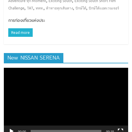
,
,
Adventure ทุก Moment
Exciting South
Exciting South Short Film
,
,
,
,
,
Challenge
TAT
ททท.
ท้าทายทุกเส้นทาง
ปักษ์ใต้
ปักษ์ใต้แอดเวนเจอร์
การท่องเที่ยวแห่งประ
Read more
New NISSAN SERENA
ตัว
เล่น
ไฟล์
วิดีโอ
00:00
00:15