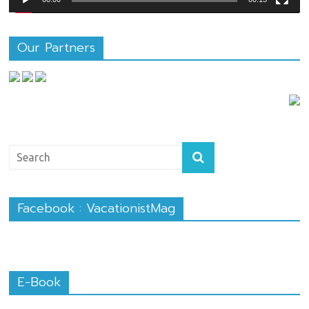
Our Partners
Facebook : VacationistMag
E-Book