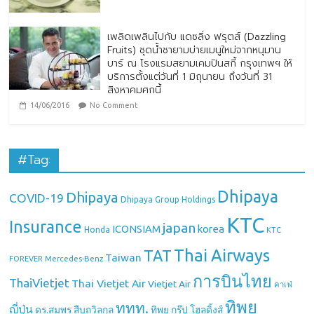
เพลิดเพลินไปกับ แดซลิ่ง ฟรุตส์ (Dazzling
Fruits) ชุดน้ำชายามบ่ายเมนูใหม่จากหนุมาน
บาร์ ณ โรงแรมสยามเคมปินสกี้ กรุงเทพฯ ให้
บริการตั้งแต่วันที่ 1 มิถุนายน ถึงวันที่ 31
สิงหาคมศกนี้
14/06/2016
No Comment
#Tag:
Dhipaya
Dhipaya
COVID-19
Dhipaya Group Holdings
KTC
Insurance
japan
ICONSIAM
korea
Honda
KTC
Thai Airways
TAT
Taiwan
Mercedes-Benz
FOREVER
การบินไทย
ThaiVietjet
Thai Vietjet Air
Vietjet Air
คาเฟ่
ทิพย
ททท.
ญี่ปุ่น
ดร.สมพร สืบถวิลกุล
ทิพย กรุ๊ป โฮลดิ้งส์