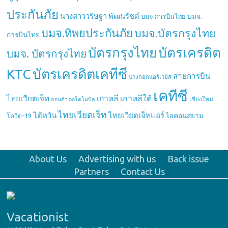
ประกันภัย
นางสาววริษฐา พัฒนรัชต์
บมจ.
บมจ.การบินไทย
บมจ.ทิพยประกันภัย
บมจ.บัตรกรุงไทย
การบินไทย
บัตรกรุงไทย
บัตรเครดิต
บมจ. บัตรกรุงไทย
บัตรเครดิตเคทีซี
KTC
สายการบิน
บางกอกแอร์เวย์ส
เคทีซี
เกาหลี
เกาหลีใต้
ไทยเวียตเจ็ท
เชียงใหม่
ฮอนด้า ออโตโมบิล
ไทยเวียตเจ็ท
ไต้หวัน
ไทยเวียตเจ็ทแอร์
ไอคอนสยาม
โควิด-19
About Us
Advertising with us
Back issue
Partners
Contact Us
Vacationist