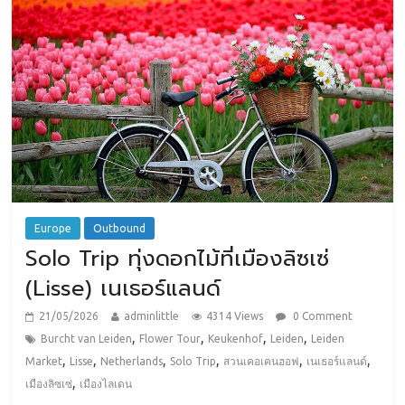
Europe
Outbound
Solo Trip ทุ่งดอกไม้ที่เมืองลิซเซ่
(Lisse) เนเธอร์แลนด์
21/05/2026
adminlittle
4314 Views
0 Comment
,
,
,
,
Burcht van Leiden
Flower Tour
Keukenhof
Leiden
Leiden
,
,
,
,
,
,
Market
Lisse
Netherlands
Solo Trip
สวนเคอเคนฮอฟ
เนเธอร์แลนด์
,
เมืองลิซเซ่
เมืองไลเดน