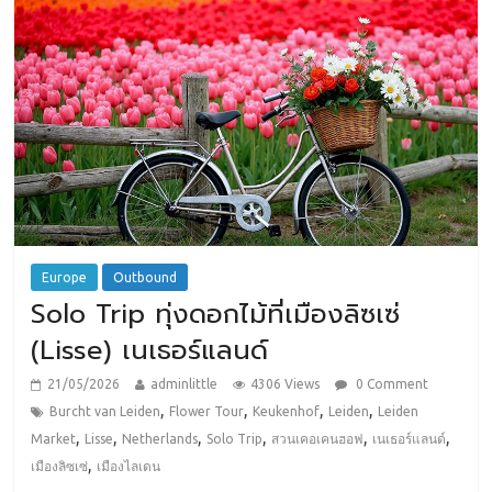
Europe
Outbound
Solo Trip ทุ่งดอกไม้ที่เมืองลิซเซ่
(Lisse) เนเธอร์แลนด์
21/05/2026
adminlittle
4306 Views
0 Comment
,
,
,
,
Burcht van Leiden
Flower Tour
Keukenhof
Leiden
Leiden
,
,
,
,
,
,
Market
Lisse
Netherlands
Solo Trip
สวนเคอเคนฮอฟ
เนเธอร์แลนด์
,
เมืองลิซเซ่
เมืองไลเดน