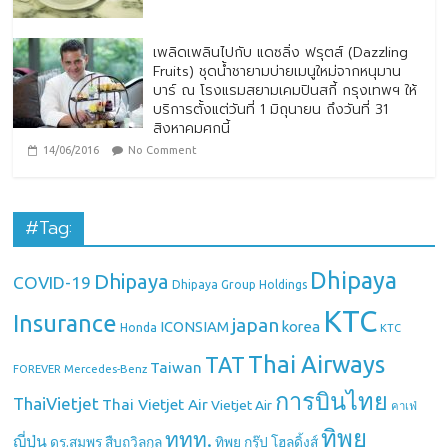
เพลิดเพลินไปกับ แดซลิ่ง ฟรุตส์ (Dazzling
Fruits) ชุดน้ำชายามบ่ายเมนูใหม่จากหนุมาน
บาร์ ณ โรงแรมสยามเคมปินสกี้ กรุงเทพฯ ให้
บริการตั้งแต่วันที่ 1 มิถุนายน ถึงวันที่ 31
สิงหาคมศกนี้
14/06/2016
No Comment
#Tag:
Dhipaya
Dhipaya
COVID-19
Dhipaya Group Holdings
KTC
Insurance
japan
ICONSIAM
korea
Honda
KTC
Thai Airways
TAT
Taiwan
Mercedes-Benz
FOREVER
การบินไทย
ThaiVietjet
Thai Vietjet Air
Vietjet Air
คาเฟ่
ทิพย
ททท.
ญี่ปุ่น
ดร.สมพร สืบถวิลกุล
ทิพย กรุ๊ป โฮลดิ้งส์