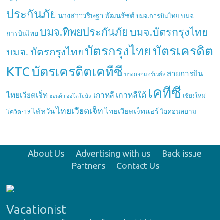
ประกันภัย
นางสาววริษฐา พัฒนรัชต์
บมจ.
บมจ.การบินไทย
บมจ.ทิพยประกันภัย
บมจ.บัตรกรุงไทย
การบินไทย
บัตรกรุงไทย
บัตรเครดิต
บมจ. บัตรกรุงไทย
บัตรเครดิตเคทีซี
KTC
สายการบิน
บางกอกแอร์เวย์ส
เคทีซี
เกาหลี
เกาหลีใต้
ไทยเวียตเจ็ท
เชียงใหม่
ฮอนด้า ออโตโมบิล
ไทยเวียตเจ็ท
ไต้หวัน
ไทยเวียตเจ็ทแอร์
ไอคอนสยาม
โควิด-19
About Us
Advertising with us
Back issue
Partners
Contact Us
Vacationist