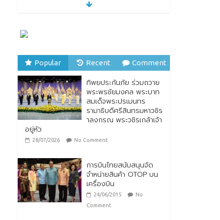
“รมว.ซาบีดา” แถลงข่าว
เปิดตัวกิจกรรมการยก
ระดับอาหารไทยพื้นถิ่นสู่
อาหารโลก “Thai Local
Food to World Food”
พร้อมกับการเปิดตัวตรา
สัญลักษณ์ “Thailand Best Local Food”
Popular
Recent
Comment
23/07/2026
No Comment
ทิพยประกันภัย ร่วมถวาย
ทิพยประกันภัย ร่วมถวาย
พระพรชัยมงคล พระบาท
พระพรชัยมงคล พระบาท
สมเด็จพระปรเมนทร
สมเด็จพระปรเมนทร
รามาธิบดีศรีสินทรมหาวชิร
รามาธิบดีศรีสินทรมหาวชิร
าลงกรณ พระวชิรเกล้าเจ้า
าลงกรณ พระวชิรเกล้าเจ้า
อยู่หัว
อยู่หัว
28/07/2026
No Comment
28/07/2026
No Comment
การบินไทยสนับสนุนจัด
จำหน่ายสินค้า OTOP บน
เครื่องบิน
24/06/2015
No
Comment