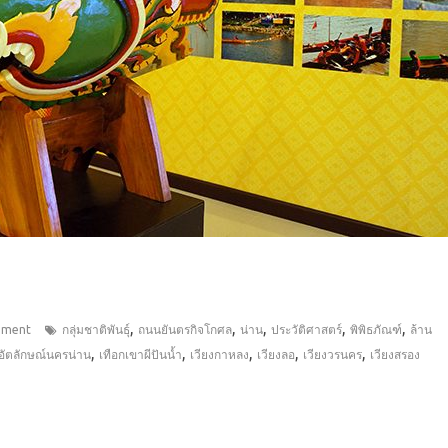
,
,
,
,
,
mment
กลุ่มชาติพันธุ์
ถนนยันตรกิจโกศล
น่าน
ประวัติศาสตร์
พิพิธภัณฑ์
ล้าน
,
,
,
,
,
อัตลักษณ์นครน่าน
เทือกเขาผีปันน้ำ
เวียงกาหลง
เวียงลอ
เวียงวรนคร
เวียงสรอง