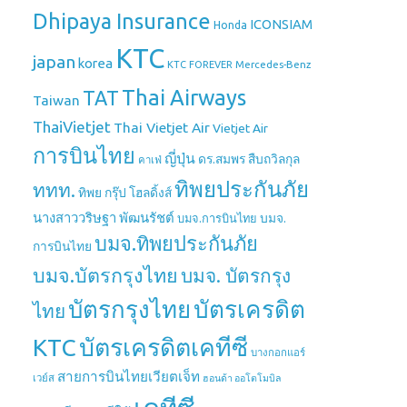
Dhipaya Insurance
ICONSIAM
Honda
KTC
japan
korea
Mercedes-Benz
KTC FOREVER
Thai Airways
TAT
Taiwan
ThaiVietjet
Thai Vietjet Air
Vietjet Air
การบินไทย
ญี่ปุ่น
ดร.สมพร สืบถวิลกุล
คาเฟ่
ทิพยประกันภัย
ททท.
ทิพย กรุ๊ป โฮลดิ้งส์
นางสาววริษฐา พัฒนรัชต์
บมจ.
บมจ.การบินไทย
บมจ.ทิพยประกันภัย
การบินไทย
บมจ.บัตรกรุงไทย
บมจ. บัตรกรุง
บัตรกรุงไทย
บัตรเครดิต
ไทย
บัตรเครดิตเคทีซี
KTC
บางกอกแอร์
สายการบินไทยเวียตเจ็ท
เวย์ส
ฮอนด้า ออโตโมบิล