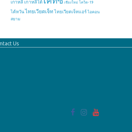
เคทีซี
เกาหลี
เกาหลีใต้
เชียงใหม่
โควิด-19
ไทยเวียตเจ็ท
ไต้หวัน
ไทยเวียตเจ็ทแอร์
ไอคอน
สยาม
ntact Us