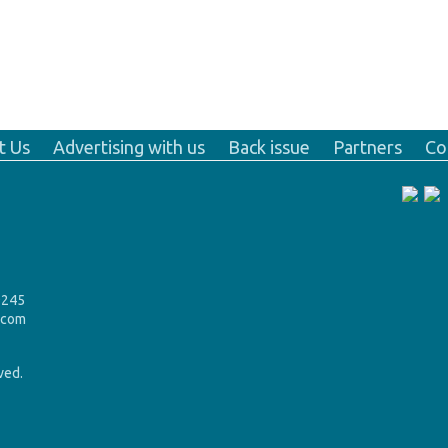
t Us
Advertising with us
Back issue
Partners
Co
9245
.com
rved.