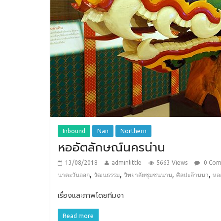
Inbound
Nan
Northern
หออัตลักษณ์นครน่าน
13/08/2018
adminlittle
5663 Views
0 Co
,
,
,
,
นาตะวันออก
วัฒนธรรม
วิทยาลัยชุมชนน่าน
ศิลปะล้านนา
หอ
เรื่องและภาพโดยทีมงา
Read more