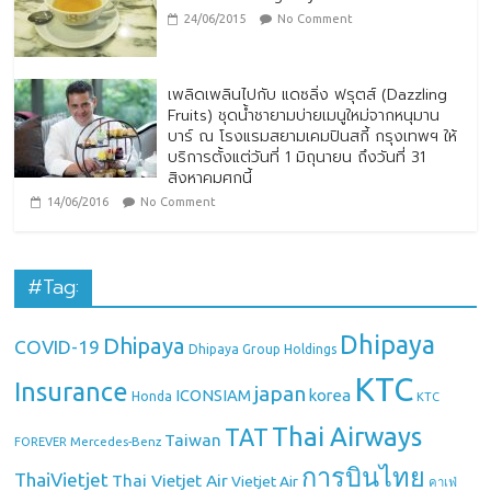
24/06/2015
No Comment
เพลิดเพลินไปกับ แดซลิ่ง ฟรุตส์ (Dazzling
Fruits) ชุดน้ำชายามบ่ายเมนูใหม่จากหนุมาน
บาร์ ณ โรงแรมสยามเคมปินสกี้ กรุงเทพฯ ให้
บริการตั้งแต่วันที่ 1 มิถุนายน ถึงวันที่ 31
สิงหาคมศกนี้
14/06/2016
No Comment
#Tag:
Dhipaya
Dhipaya
COVID-19
Dhipaya Group Holdings
KTC
Insurance
japan
ICONSIAM
korea
Honda
KTC
Thai Airways
TAT
Taiwan
Mercedes-Benz
FOREVER
การบินไทย
ThaiVietjet
Thai Vietjet Air
Vietjet Air
คาเฟ่