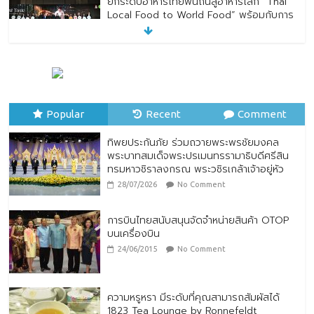
ยกระดับอาหารไทยพื้นถิ่นสู่อาหารโลก “Thai
Local Food to World Food” พร้อมกับการ
เปิดตัวตราสัญลักษณ์ “Thailand Best
Local Food”
23/07/2026
No Comment
ทิพยประกันภัย ร่วมถวายพระพรชัยมงคล
พระบาทสมเด็จพระปรเมนทรรามาธิบดีศรีสิน
Popular
ทรมหาวชิราลงกรณ พระวชิรเกล้าเจ้าอยู่หัว
Recent
Comment
28/07/2026
No Comment
ทิพยประกันภัย ร่วมถวายพระพรชัยมงคล
พระบาทสมเด็จพระปรเมนทรรามาธิบดีศรีสิน
ทรมหาวชิราลงกรณ พระวชิรเกล้าเจ้าอยู่หัว
28/07/2026
No Comment
การบินไทยสนับสนุนจัดจำหน่ายสินค้า OTOP
บนเครื่องบิน
24/06/2015
No Comment
ความหรูหรา มีระดับที่คุณสามารถสัมผัสได้
1823 Tea Lounge by Ronnefeldt