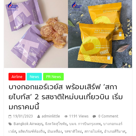
Airline
News
PR News
บางกอกแอร์เวย์ส พร้อมเสิร์ฟ ‘สกา
ยไบท์ส’ 2 รสชาติใหม่บนเที่ยวบิน เริ่ม
มกราคมนี้
19/01/2023
adminlittle
1191 Views
0 Comment
,
,
,
Bangkok Airways
จังหวัดสุโขทัย
บมจ. การบินกรุงเทพ
บางกอกแอร์
,
,
,
,
,
,
เวย์ส
ผลิตภัณฑ์ท้องถิ่น
มันเหลือง
รสชาติใหม่
สกายไบท์ส
อำเภอคีรีมาศ