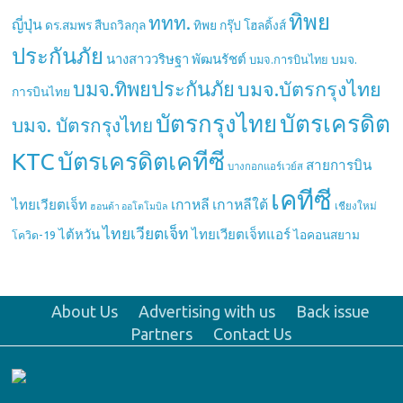
ทิพย
ททท.
ญี่ปุ่น
ดร.สมพร สืบถวิลกุล
ทิพย กรุ๊ป โฮลดิ้งส์
ประกันภัย
นางสาววริษฐา พัฒนรัชต์
บมจ.
บมจ.การบินไทย
บมจ.ทิพยประกันภัย
บมจ.บัตรกรุงไทย
การบินไทย
บัตรกรุงไทย
บัตรเครดิต
บมจ. บัตรกรุงไทย
บัตรเครดิตเคทีซี
KTC
สายการบิน
บางกอกแอร์เวย์ส
เคทีซี
เกาหลี
เกาหลีใต้
ไทยเวียตเจ็ท
เชียงใหม่
ฮอนด้า ออโตโมบิล
ไทยเวียตเจ็ท
ไต้หวัน
ไทยเวียตเจ็ทแอร์
ไอคอนสยาม
โควิด-19
About Us
Advertising with us
Back issue
Partners
Contact Us