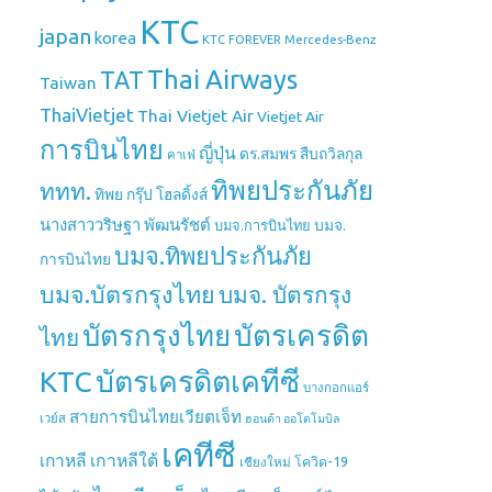
KTC
japan
korea
Mercedes-Benz
KTC FOREVER
Thai Airways
TAT
Taiwan
ThaiVietjet
Thai Vietjet Air
Vietjet Air
การบินไทย
ญี่ปุ่น
ดร.สมพร สืบถวิลกุล
คาเฟ่
ทิพยประกันภัย
ททท.
ทิพย กรุ๊ป โฮลดิ้งส์
นางสาววริษฐา พัฒนรัชต์
บมจ.
บมจ.การบินไทย
บมจ.ทิพยประกันภัย
การบินไทย
บมจ.บัตรกรุงไทย
บมจ. บัตรกรุง
บัตรกรุงไทย
บัตรเครดิต
ไทย
บัตรเครดิตเคทีซี
KTC
บางกอกแอร์
สายการบินไทยเวียตเจ็ท
เวย์ส
ฮอนด้า ออโตโมบิล
เคทีซี
เกาหลี
เกาหลีใต้
เชียงใหม่
โควิด-19