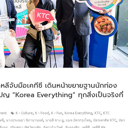
าหลีจับมือเคทีซี เดินหน้าขยายฐานนักท่อง
เปญ “Korea Everything” ทุกสิ่งเป็นจริงที่
,
,
,
,
,
ment
K – Culture
K – Food
K – Fun
Korea Everything
KTC
KTC
,
,
,
,
,
หลี
นางประณยา นิถานานนท์
นายลี ซาง อู
บมจ.บัตรกรุงไทย
บัตรเครดิต KTC
บัตร
,
,
,
,
,
ฮันอก
อริญชยา เลิศวัฒนชัย
อัลปาก้าเวิลด์
ฮันจองซิก
เคทีซี
เคทีซี ทัช