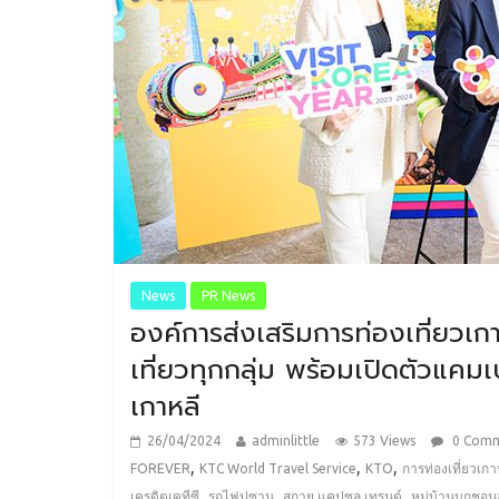
News
PR News
องค์การส่งเสริมการท่องเที่ยวเก
เที่ยวทุกกลุ่ม พร้อมเปิดตัวแคม
เกาหลี
26/04/2024
adminlittle
573 Views
0 Com
,
,
,
FOREVER
KTC World Travel Service
KTO
การท่องเที่ยวเกา
,
,
,
เครดิตเคทีซี
รถไฟปูซาน
สกาย แคปซูล เทรนด์
หมู่บ้านบุกชอน