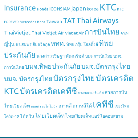
KTC
Insurance
japan
ICONSIAM
korea
Honda
KTC
Thai Airways
TAT
Taiwan
Mercedes-Benz
FOREVER
การบินไทย
ThaiVietjet
Thai Vietjet Air
Vietjet Air
คาเฟ่
ทิพย
ททท.
ญี่ปุ่น
ดร.สมพร สืบถวิลกุล
ทิพย กรุ๊ป โฮลดิ้งส์
ประกันภัย
นางสาววริษฐา พัฒนรัชต์
บมจ.
บมจ.การบินไทย
บมจ.ทิพยประกันภัย
บมจ.บัตรกรุงไทย
การบินไทย
บัตรกรุงไทย
บัตรเครดิต
บมจ. บัตรกรุงไทย
บัตรเครดิตเคทีซี
KTC
สายการบิน
บางกอกแอร์เวย์ส
เคทีซี
เกาหลี
เกาหลีใต้
ไทยเวียตเจ็ท
เชียงใหม่
ฮอนด้า ออโตโมบิล
ไทยเวียตเจ็ท
ไต้หวัน
ไทยเวียตเจ็ทแอร์
ไอคอนสยาม
โควิด-19