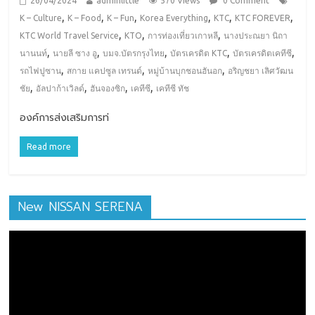
26/04/2024
adminlittle
570 Views
0 Comment
,
,
,
,
,
,
K – Culture
K – Food
K – Fun
Korea Everything
KTC
KTC FOREVER
,
,
,
KTC World Travel Service
KTO
การท่องเที่ยวเกาหลี
นางประณยา นิถา
,
,
,
,
,
นานนท์
นายลี ซาง อู
บมจ.บัตรกรุงไทย
บัตรเครดิต KTC
บัตรเครดิตเคทีซี
,
,
,
รถไฟปูซาน
สกาย แคปซูล เทรนด์
หมู่บ้านบุกชอนฮันอก
อริญชยา เลิศวัฒน
,
,
,
,
ชัย
อัลปาก้าเวิลด์
ฮันจองซิก
เคทีซี
เคทีซี ทัช
องค์การส่งเสริมการท่
Read more
New NISSAN SERENA
ตัว
เล่น
ไฟล์
วิดีโอ