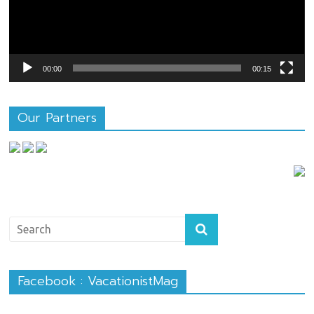
00:00
00:15
Our Partners
Facebook : VacationistMag