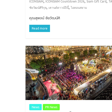
,
,
,
ICONSIAM
ICONSIAM Countdown 2026
Siam Gift Card
T
,
,
ชัยวัฒน์ศิริกุล
เคานต์ดาวน์ปีนี้
ไอคอนสยาม
คุณสุพจน์ ชัยวัฒน์ศิ
Read more
News
PR News