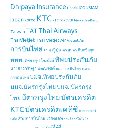
Dhipaya Insurance
ICONSIAM
Honda
KTC
japan
korea
Mercedes-Benz
KTC FOREVER
Thai Airways
TAT
Taiwan
ThaiVietjet
Thai Vietjet Air
Vietjet Air
การบินไทย
ญี่ปุ่น
ดร.สมพร สืบถวิลกุล
คาเฟ่
ทิพยประกันภัย
ททท.
ทิพย กรุ๊ป โฮลดิ้งส์
นางสาววริษฐา พัฒนรัชต์
บมจ.
บมจ.การบินไทย
บมจ.ทิพยประกันภัย
การบินไทย
บมจ.บัตรกรุงไทย
บมจ. บัตรกรุง
บัตรกรุงไทย
บัตรเครดิต
ไทย
บัตรเครดิตเคทีซี
KTC
บางกอกแอร์
สายการบินไทยเวียตเจ็ท
เวย์ส
ฮอนด้า ออโตโมบิล