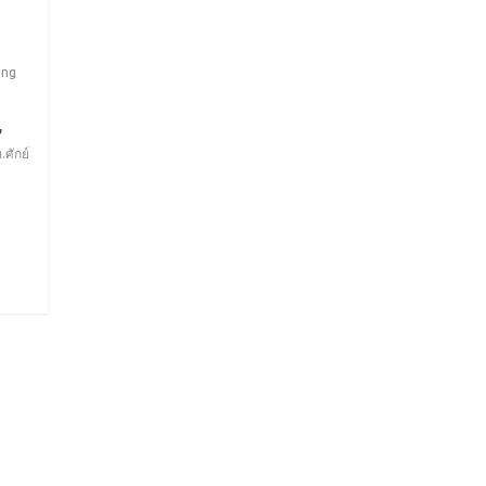
ing
,
.ศักย์