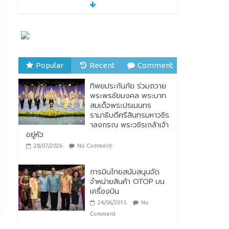
“รมว.ซาบีดา” แถลงข่าว
เปิดตัวกิจกรรมการยก
ระดับอาหารไทยพื้นถิ่นสู่
อาหารโลก “Thai Local
Food to World Food”
พร้อมกับการเปิดตัวตรา
สัญลักษณ์ “Thailand Best Local Food”
Popular
Recent
Comment
23/07/2026
No Comment
ทิพยประกันภัย ร่วมถวาย
ทิพยประกันภัย ร่วมถวาย
พระพรชัยมงคล พระบาท
พระพรชัยมงคล พระบาท
สมเด็จพระปรเมนทร
สมเด็จพระปรเมนทร
รามาธิบดีศรีสินทรมหาวชิร
รามาธิบดีศรีสินทรมหาวชิร
าลงกรณ พระวชิรเกล้าเจ้า
าลงกรณ พระวชิรเกล้าเจ้า
อยู่หัว
อยู่หัว
28/07/2026
No Comment
28/07/2026
No Comment
การบินไทยสนับสนุนจัด
จำหน่ายสินค้า OTOP บน
เครื่องบิน
24/06/2015
No
Comment