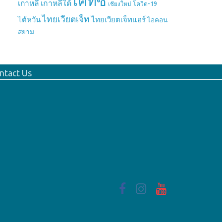
เคทีซี
เกาหลี
เกาหลีใต้
เชียงใหม่
โควิด-19
ไทยเวียตเจ็ท
ไต้หวัน
ไทยเวียตเจ็ทแอร์
ไอคอน
สยาม
ntact Us