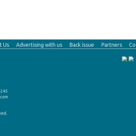
t Us
Advertising with us
Back issue
Partners
Co
9245
.com
rved.