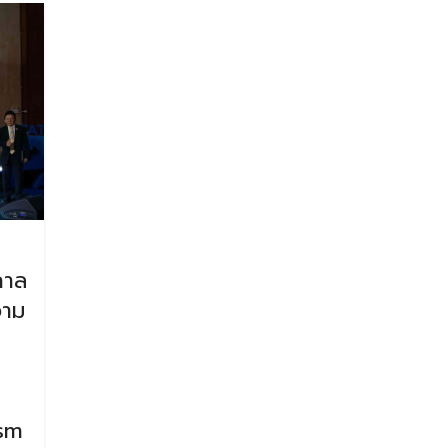
กาล
วาม
sm