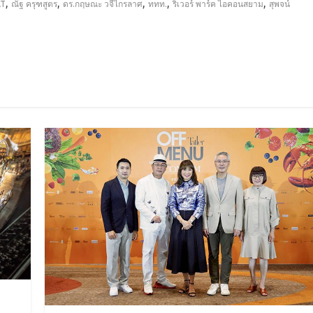
,
,
,
,
,
AT
ณัฐ ครุฑสูตร
ดร.กฤษณะ วจีไกรลาศ
ททท.
ริเวอร์ พาร์ค ไอคอนสยาม
สุพจน์