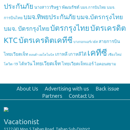
ประกันภัย
นางสาววริษฐา พัฒนรัชต์
บมจ.
บมจ.การบินไทย
บมจ.ทิพยประกันภัย
บมจ.บัตรกรุงไทย
การบินไทย
บัตรกรุงไทย
บัตรเครดิต
บมจ. บัตรกรุงไทย
บัตรเครดิตเคทีซี
KTC
สายการบิน
บางกอกแอร์เวย์ส
เคทีซี
เกาหลี
เกาหลีใต้
ไทยเวียตเจ็ท
เชียงใหม่
ฮอนด้า ออโตโมบิล
ไทยเวียตเจ็ท
ไต้หวัน
ไทยเวียตเจ็ทแอร์
ไอคอนสยาม
โควิด-19
About Us
Advertising with us
Back issue
Partners
Contact Us
Vacationist
1122/43 Moo.5 Taiban Road, Taiban Sub-District,