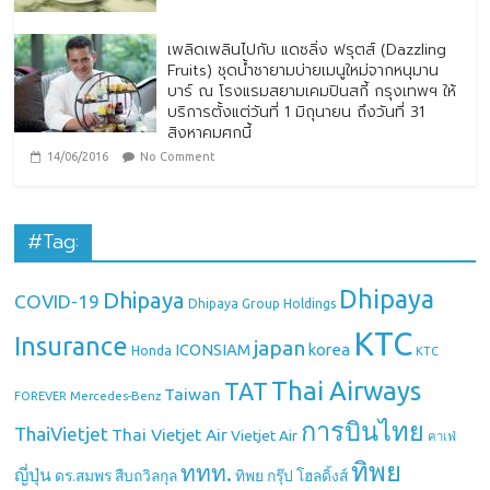
เพลิดเพลินไปกับ แดซลิ่ง ฟรุตส์ (Dazzling
Fruits) ชุดน้ำชายามบ่ายเมนูใหม่จากหนุมาน
บาร์ ณ โรงแรมสยามเคมปินสกี้ กรุงเทพฯ ให้
บริการตั้งแต่วันที่ 1 มิถุนายน ถึงวันที่ 31
สิงหาคมศกนี้
14/06/2016
No Comment
#Tag:
Dhipaya
Dhipaya
COVID-19
Dhipaya Group Holdings
KTC
Insurance
japan
ICONSIAM
korea
Honda
KTC
Thai Airways
TAT
Taiwan
Mercedes-Benz
FOREVER
การบินไทย
ThaiVietjet
Thai Vietjet Air
Vietjet Air
คาเฟ่
ทิพย
ททท.
ญี่ปุ่น
ดร.สมพร สืบถวิลกุล
ทิพย กรุ๊ป โฮลดิ้งส์