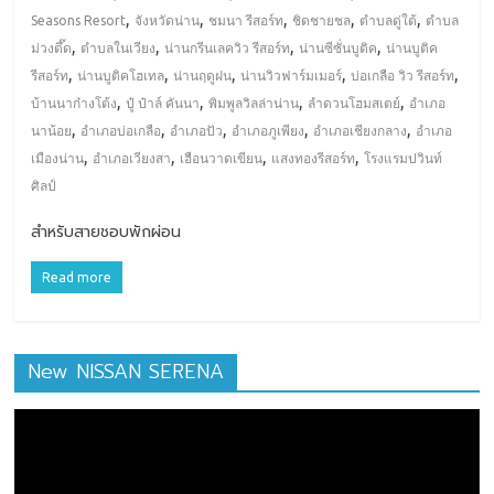
,
,
,
,
,
Seasons Resort
จังหวัดน่าน
ชมนา รีสอร์ท
ชิดชายชล
ตำบลดู่ใต้
ตำบล
,
,
,
,
ม่วงตึ๊ด
ตำบลในเวียง
น่านกรีนเลควิว รีสอร์ท
น่านซีซั่นบูติค
น่านบูติค
,
,
,
,
,
รีสอร์ท
น่านบูติคโฮเทล
น่านฤดูฝน
น่านวิวฟาร์มเมอร์
บ่อเกลือ วิว รีสอร์ท
,
,
,
,
บ้านนาก๋างโต้ง
ปู๋ ป๋าล์ คันนา
พิมพูลวิลล่าน่าน
ลำดวนโฮมสเตย์
อำเภอ
,
,
,
,
,
นาน้อย
อำเภอบ่อเกลือ
อำเภอปัว
อำเภอภูเพียง
อำเภอเชียงกลาง
อำเภอ
,
,
,
,
เมืองน่าน
อำเภอเวียงสา
เฮือนวาดเขียน
แสงทองรีสอร์ท
โรงแรมปวินท์
ศิลป์
สำหรับสายชอบพักผ่อน
Read more
New NISSAN SERENA
ตัว
เล่น
ไฟล์
วิดีโอ