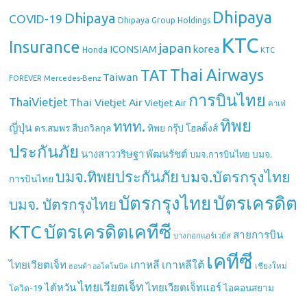
Dhipaya
Dhipaya
COVID-19
Dhipaya Group Holdings
KTC
Insurance
japan
ICONSIAM
korea
Honda
KTC
Thai Airways
TAT
Taiwan
Mercedes-Benz
FOREVER
การบินไทย
ThaiVietjet
Thai Vietjet Air
Vietjet Air
คาเฟ่
ทิพย
ททท.
ญี่ปุ่น
ดร.สมพร สืบถวิลกุล
ทิพย กรุ๊ป โฮลดิ้งส์
ประกันภัย
นางสาววริษฐา พัฒนรัชต์
บมจ.
บมจ.การบินไทย
บมจ.ทิพยประกันภัย
บมจ.บัตรกรุงไทย
การบินไทย
บัตรกรุงไทย
บัตรเครดิต
บมจ. บัตรกรุงไทย
บัตรเครดิตเคทีซี
KTC
สายการบิน
บางกอกแอร์เวย์ส
เคทีซี
เกาหลี
เกาหลีใต้
ไทยเวียตเจ็ท
เชียงใหม่
ฮอนด้า ออโตโมบิล
ไทยเวียตเจ็ท
ไต้หวัน
ไทยเวียตเจ็ทแอร์
ไอคอนสยาม
โควิด-19