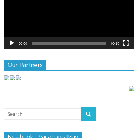
00:00
00:15
Our Partners
Facebook : VacationistMag