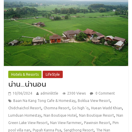
Hotels & Resorts
LifeStyle
น่าน…น่านอน
10/06/2024
adminlittle
2300 Views
0 Comment
,
,
Baan Na Kang Tong Cafe & Homestay
Boklua View Resort
,
,
,
,
Chidchaichol Resort
Chomna Resort
Go high 'o
Huean Wadd Khian
,
,
,
Lumduan Homestay
Nan Boutique Hotel
Nan Boutique Resort
Nan
,
,
,
Green Lake View Resort
Nan View Farmmer
Pawinsin Resort
Pim
,
,
,
pool villa nan
Pupah Kanna Pua
Sangthong Resort
The Nan