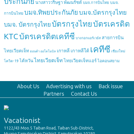
ประกันภัย
นางสาววริษฐา พัฒนรัชต์
บมจ.
บมจ.การบินไทย
บมจ.ทิพยประกันภัย
บมจ.บัตรกรุงไทย
การบินไทย
บัตรกรุงไทย
บัตรเครดิต
บมจ. บัตรกรุงไทย
บัตรเครดิตเคทีซี
KTC
สายการบิน
บางกอกแอร์เวย์ส
เคทีซี
เกาหลี
เกาหลีใต้
ไทยเวียตเจ็ท
เชียงใหม่
ฮอนด้า ออโตโมบิล
ไทยเวียตเจ็ท
ไต้หวัน
ไทยเวียตเจ็ทแอร์
ไอคอนสยาม
โควิด-19
About Us
Advertising with us
Back issue
Partners
Contact Us
Vacationist
1122/43 Moo.5 Taiban Road, Taiban Sub-District,
Muang Samutprakan District, Samutprakan 10280