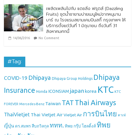
เพลิดเพลินไปกับ แดซลิ่ง ฟรุตส์ (Dazzling
Fruits) ชุดน้ำชายามบ่ายเมนูใหม่จากหนุมาน
บาร์ ณ โรงแรมสยามเคมปินสกี้ กรุงเทพฯ ให้
บริการตั้งแต่วันที่ 1 มิถุนายน ถึงวันที่ 31
สิงหาคมศกนี้
14/06/2016
No Comment
#Tag:
Dhipaya
Dhipaya
COVID-19
Dhipaya Group Holdings
KTC
Insurance
japan
ICONSIAM
korea
Honda
KTC
Thai Airways
TAT
Taiwan
Mercedes-Benz
FOREVER
การบินไทย
ThaiVietjet
Thai Vietjet Air
Vietjet Air
คาเฟ่
ทิพย
ททท.
ญี่ปุ่น
ดร.สมพร สืบถวิลกุล
ทิพย กรุ๊ป โฮลดิ้งส์