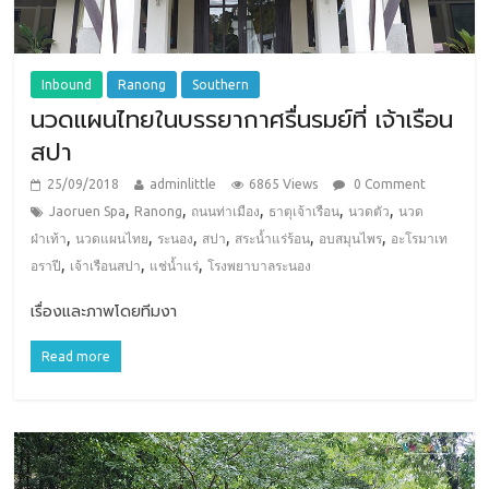
Inbound
Ranong
Southern
นวดแผนไทยในบรรยากาศรื่นรมย์ที่ เจ้าเรือน
สปา
25/09/2018
adminlittle
6865 Views
0 Comment
,
,
,
,
,
Jaoruen Spa
Ranong
ถนนท่าเมือง
ธาตุเจ้าเรือน
นวดตัว
นวด
,
,
,
,
,
,
ฝ่าเท้า
นวดแผนไทย
ระนอง
สปา
สระน้ำแร่ร้อน
อบสมุนไพร
อะโรมาเท
,
,
,
อราปี
เจ้าเรือนสปา
แช่น้ำแร่
โรงพยาบาลระนอง
เรื่องและภาพโดยทีมงา
Read more