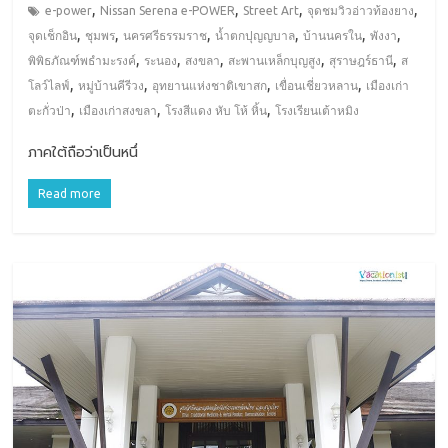
,
,
,
,
e-power
Nissan Serena e-POWER
Street Art
จุดชมวิวอ่าวท้องยาง
,
,
,
,
,
,
จุดเช็กอิน
ชุมพร
นครศรีธรรมราช
น้ำตกปุญญบาล
บ้านนครใน
พังงา
,
,
,
,
,
พิพิธภัณฑ์พธำมะรงค์
ระนอง
สงขลา
สะพานเหล็กบุญสูง
สุราษฎร์ธานี
ส
,
,
,
,
โลว์ไลฟ์
หมู่บ้านคีรีวง
อุทยานแห่งชาติเขาสก
เขื่อนเชี่ยวหลาน
เมืองเก่า
,
,
,
ตะกั่วป่า
เมืองเก่าสงขลา
โรงสีแดง หับ โห้ หิ้น
โรงเรียนเต้าหมิง
ภาคใต้ถือว่าเป็นหนึ่
Read more