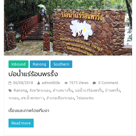
Inbound
Ranong
Southern
บ่อน้ำแร่ร้อนพรรั้ง
06/08/2018
adminlittle
7075 Views
0 Comment
,
,
,
,
,
Ranong
จังหวัดระนอง
ตำบลบางริ้น
บ่อน้ำแร่ร้อนพรรั้ง
บ้านพรรั้ง
,
,
,
ระนอง
อช.น้ำตกหงาว
อำเภอเมืองระนอง
ไข่ออนเซน
เรื่องและภาพโดยทีมงา
Read more