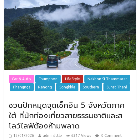
Car & Auto
Chumphon
LifeStyle
Nakhon Si Thammarat
Phangnga
Ranong
Songkhla
Southern
Surat Thani
ชวนปักหมุดจุดเช็คอิน 5 จังหวัดภาค
ใต้ ที่นักท่องเที่ยวสายธรรมชาติและส
โลว์ไลฟ์ต้องห้ามพลาด
13/01/2026
adminlittle
6317 Views
0 Comment