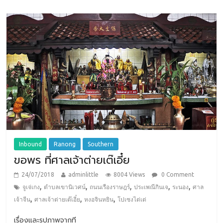
Inbound
Ranong
Southern
ขอพร ที่ศาลเจ้าต่ายเต๊เอี๋ย
24/07/2018
adminlittle
8004 Views
0 Comment
,
,
,
,
,
จูเจ่เกง
ตำบลเขานิเวศน์
ถนนเรืองราษฎร์
ประเพณีกินเจ
ระนอง
ศาล
,
,
,
เจ้าจีน
ศาลเจ้าต่ายเต๊เอี๋ย
หงอจินหยิน
โปเซงไต่เต่
เรื่องและรูปภาพจากที