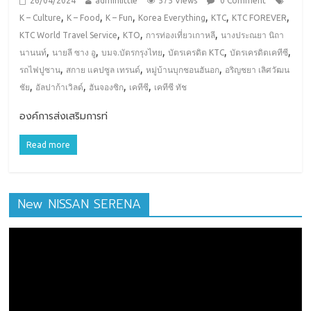
26/04/2024
adminlittle
575 Views
0 Comment
,
,
,
,
,
,
K – Culture
K – Food
K – Fun
Korea Everything
KTC
KTC FOREVER
,
,
,
KTC World Travel Service
KTO
การท่องเที่ยวเกาหลี
นางประณยา นิถา
,
,
,
,
,
นานนท์
นายลี ซาง อู
บมจ.บัตรกรุงไทย
บัตรเครดิต KTC
บัตรเครดิตเคทีซี
,
,
,
รถไฟปูซาน
สกาย แคปซูล เทรนด์
หมู่บ้านบุกชอนฮันอก
อริญชยา เลิศวัฒน
,
,
,
,
ชัย
อัลปาก้าเวิลด์
ฮันจองซิก
เคทีซี
เคทีซี ทัช
องค์การส่งเสริมการท่
Read more
New NISSAN SERENA
ตัว
เล่น
ไฟล์
วิดีโอ