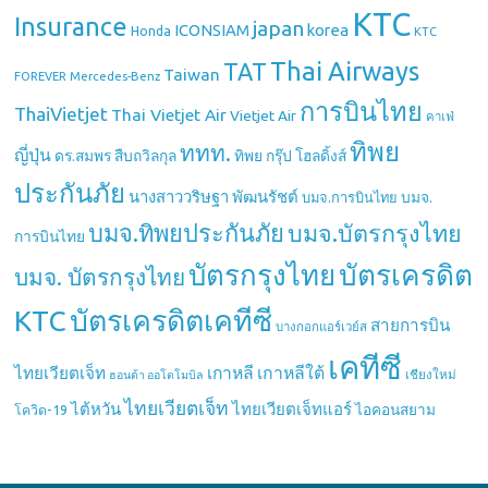
KTC
Insurance
japan
ICONSIAM
korea
Honda
KTC
Thai Airways
TAT
Taiwan
Mercedes-Benz
FOREVER
การบินไทย
ThaiVietjet
Thai Vietjet Air
Vietjet Air
คาเฟ่
ทิพย
ททท.
ญี่ปุ่น
ดร.สมพร สืบถวิลกุล
ทิพย กรุ๊ป โฮลดิ้งส์
ประกันภัย
นางสาววริษฐา พัฒนรัชต์
บมจ.
บมจ.การบินไทย
บมจ.ทิพยประกันภัย
บมจ.บัตรกรุงไทย
การบินไทย
บัตรกรุงไทย
บัตรเครดิต
บมจ. บัตรกรุงไทย
บัตรเครดิตเคทีซี
KTC
สายการบิน
บางกอกแอร์เวย์ส
เคทีซี
เกาหลี
เกาหลีใต้
ไทยเวียตเจ็ท
เชียงใหม่
ฮอนด้า ออโตโมบิล
ไทยเวียตเจ็ท
ไต้หวัน
ไทยเวียตเจ็ทแอร์
ไอคอนสยาม
โควิด-19