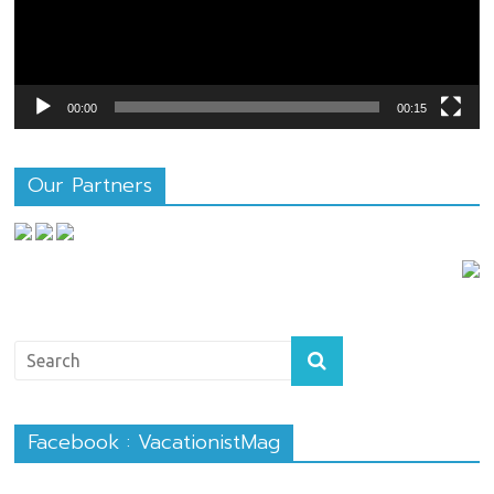
00:00
00:15
Our Partners
Facebook : VacationistMag