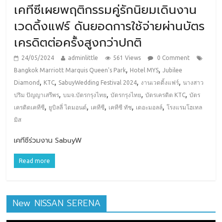
เคทีซีเผยพฤติกรรมคู่รักนิยมเดินงาน
เวดดิ้งแฟร์ ดันยอดการใช้จ่ายผ่านบัตร
เครดิตต่อครั้งสูงกว่าปกติ
24/05/2024
adminlittle
561 Views
0 Comment
,
,
Bangkok Marriott Marquis Queen's Park
Hotel MYS
Jubilee
,
,
,
,
Diamond
KTC
SabuyWedding Festival 2024
งานเวดดิ้งแฟร์
นางสาว
,
,
,
,
ปริม ปัญญาเสรีพร
บมจ.บัตรกรุงไทย
บัตรกรุงไทย
บัตรเครดิต KTC
บัตร
,
,
,
,
,
เครดิตเคทีซี
ยูบิลลี่ ไดมอนด์
เคทีซี
เคทีซี ทัช
เดอะมอลล์
โรงแรมโฮเทล
มิส
เคทีซีร่วมงาน SabuyW
Read more
New NISSAN SERENA