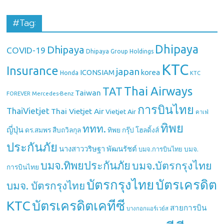
#Tag:
Dhipaya
Dhipaya
COVID-19
Dhipaya Group Holdings
KTC
Insurance
japan
ICONSIAM
korea
Honda
KTC
Thai Airways
TAT
Taiwan
Mercedes-Benz
FOREVER
การบินไทย
ThaiVietjet
Thai Vietjet Air
Vietjet Air
คาเฟ่
ทิพย
ททท.
ญี่ปุ่น
ดร.สมพร สืบถวิลกุล
ทิพย กรุ๊ป โฮลดิ้งส์
ประกันภัย
นางสาววริษฐา พัฒนรัชต์
บมจ.
บมจ.การบินไทย
บมจ.ทิพยประกันภัย
บมจ.บัตรกรุงไทย
การบินไทย
บัตรกรุงไทย
บัตรเครดิต
บมจ. บัตรกรุงไทย
บัตรเครดิตเคทีซี
KTC
สายการบิน
บางกอกแอร์เวย์ส