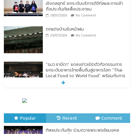
เชิงกลยุทธ์ ยกระดับบริการดิจิทัลและการเข้า
ถึงประกันภัยเพื่อประชาชน
28/07/2026
No Comment
ตกแต่งบ้านรับหน้าฝน
24/07/2026
No Comment
“รมว.ซาบีดา” แถลงข่าวเปิดตัวกิจกรรมการ
ยกระดับอาหารไทยพื้นถิ่นสู่อาหารโลก “Thai
Local Food to World Food” พร้อมกับการ
เปิดตัวตราสัญลักษณ์ “Thailand Best
Local Food”
23/07/2026
No Comment
ทิพยประกันภัย ร่วมถวายพระพรชัยมงคล
พระบาทสมเด็จพระปรเมนทรรามาธิบดีศรีสิน
Popular
ทรมหาวชิราลงกรณ พระวชิรเกล้าเจ้าอยู่หัว
Recent
Comment
28/07/2026
No Comment
ทิพยประกันภัย ร่วมถวายพระพรชัยมงคล