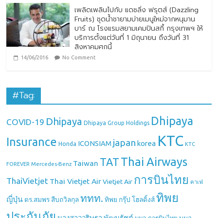
เพลิดเพลินไปกับ แดซลิ่ง ฟรุตส์ (Dazzling
Fruits) ชุดน้ำชายามบ่ายเมนูใหม่จากหนุมาน
บาร์ ณ โรงแรมสยามเคมปินสกี้ กรุงเทพฯ ให้
บริการตั้งแต่วันที่ 1 มิถุนายน ถึงวันที่ 31
สิงหาคมศกนี้
14/06/2016
No Comment
#Tag:
Dhipaya
Dhipaya
COVID-19
Dhipaya Group Holdings
KTC
Insurance
japan
ICONSIAM
korea
Honda
KTC
Thai Airways
TAT
Taiwan
Mercedes-Benz
FOREVER
การบินไทย
ThaiVietjet
Thai Vietjet Air
Vietjet Air
คาเฟ่
ทิพย
ททท.
ญี่ปุ่น
ดร.สมพร สืบถวิลกุล
ทิพย กรุ๊ป โฮลดิ้งส์
ประกันภัย
นางสาววริษฐา พัฒนรัชต์