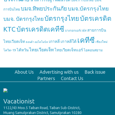
บมจ.
บมจ.การบินไทย
บมจ.ทิพยประกันภัย
บมจ.บัตรกรุงไทย
การบินไทย
บัตรกรุงไทย
บัตรเครดิต
บมจ. บัตรกรุงไทย
บัตรเครดิตเคทีซี
KTC
สายการบิน
บางกอกแอร์เวย์ส
เคทีซี
เกาหลี
เกาหลีใต้
ไทยเวียตเจ็ท
เชียงใหม่
ฮอนด้า ออโตโมบิล
ไทยเวียตเจ็ท
ไต้หวัน
ไทยเวียตเจ็ทแอร์
ไอคอนสยาม
โควิด-19
About Us
Advertising with us
Back issue
Partners
Contact Us
Vacationist
1122/43 Moo.5 Taiban Road, Taiban Sub-District,
Muang Samutprakan District, Samutprakan 10280