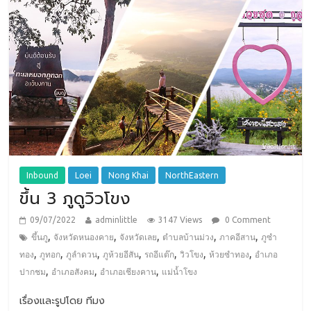
Inbound
Loei
Nong Khai
NorthEastern
ขึ้น 3 ภูดูวิวโขง
09/07/2022
adminlittle
3147 Views
0 Comment
,
,
,
,
,
ขึ้นภู
จังหวัดหนองคาย
จังหวัดเลย
ตำบลบ้านม่วง
ภาคอีสาน
ภูซำ
,
,
,
,
,
,
,
ทอง
ภูทอก
ภูลำดวน
ภูห้วยอีสัน
รถอีแต๊ก
วิวโขง
ห้วยซำทอง
อำเภอ
,
,
,
ปากชม
อำเภอสังคม
อำเภอเชียงคาน
แม่น้ำโขง
เรื่องและรูปโดย ทีมง