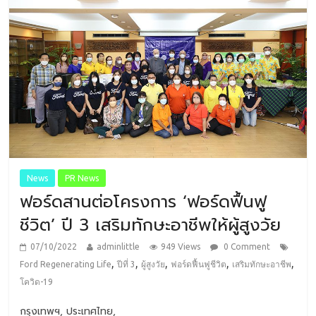
News
PR News
ฟอร์ดสานต่อโครงการ ‘ฟอร์ดฟื้นฟู
ชีวิต’ ปี 3 เสริมทักษะอาชีพให้ผู้สูงวัย
07/10/2022
adminlittle
949 Views
0 Comment
,
,
,
,
,
Ford Regenerating Life
ปีที่ 3
ผู้สูงวัย
ฟอร์ดฟื้นฟูชีวิต
เสริมทักษะอาชีพ
โควิด-19
กรุงเทพฯ, ประเทศไทย,