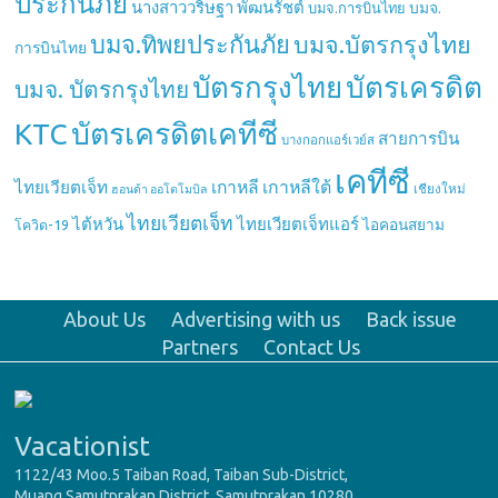
ประกันภัย
นางสาววริษฐา พัฒนรัชต์
บมจ.
บมจ.การบินไทย
บมจ.ทิพยประกันภัย
บมจ.บัตรกรุงไทย
การบินไทย
บัตรกรุงไทย
บัตรเครดิต
บมจ. บัตรกรุงไทย
บัตรเครดิตเคทีซี
KTC
สายการบิน
บางกอกแอร์เวย์ส
เคทีซี
เกาหลี
เกาหลีใต้
ไทยเวียตเจ็ท
เชียงใหม่
ฮอนด้า ออโตโมบิล
ไทยเวียตเจ็ท
ไต้หวัน
ไทยเวียตเจ็ทแอร์
ไอคอนสยาม
โควิด-19
About Us
Advertising with us
Back issue
Partners
Contact Us
Vacationist
1122/43 Moo.5 Taiban Road, Taiban Sub-District,
Muang Samutprakan District, Samutprakan 10280