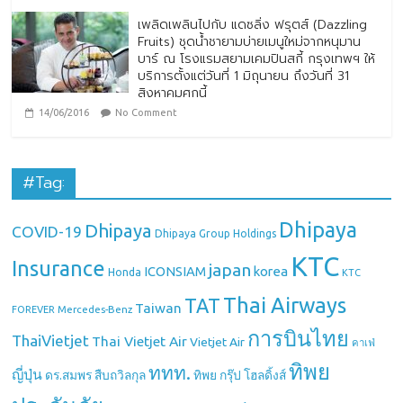
เพลิดเพลินไปกับ แดซลิ่ง ฟรุตส์ (Dazzling
Fruits) ชุดน้ำชายามบ่ายเมนูใหม่จากหนุมาน
บาร์ ณ โรงแรมสยามเคมปินสกี้ กรุงเทพฯ ให้
บริการตั้งแต่วันที่ 1 มิถุนายน ถึงวันที่ 31
สิงหาคมศกนี้
14/06/2016
No Comment
#Tag:
Dhipaya
Dhipaya
COVID-19
Dhipaya Group Holdings
KTC
Insurance
japan
ICONSIAM
korea
Honda
KTC
Thai Airways
TAT
Taiwan
Mercedes-Benz
FOREVER
การบินไทย
ThaiVietjet
Thai Vietjet Air
Vietjet Air
คาเฟ่
ทิพย
ททท.
ญี่ปุ่น
ดร.สมพร สืบถวิลกุล
ทิพย กรุ๊ป โฮลดิ้งส์