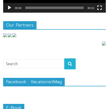
00:00
00:15
Our Partners
Facebook : VacationistMag
E-Book