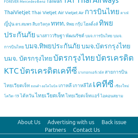
Thai Airways
TAT
Taiwan
Mercedes-Benz
FOREVER
การบินไทย
ThaiVietjet
Thai Vietjet Air
Vietjet Air
คาเฟ่
ทิพย
ททท.
ญี่ปุ่น
ดร.สมพร สืบถวิลกุล
ทิพย กรุ๊ป โฮลดิ้งส์
ประกันภัย
นางสาววริษฐา พัฒนรัชต์
บมจ.
บมจ.การบินไทย
บมจ.ทิพยประกันภัย
บมจ.บัตรกรุงไทย
การบินไทย
บัตรกรุงไทย
บัตรเครดิต
บมจ. บัตรกรุงไทย
บัตรเครดิตเคทีซี
KTC
สายการบิน
บางกอกแอร์เวย์ส
เคทีซี
เกาหลี
เกาหลีใต้
ไทยเวียตเจ็ท
เชียงใหม่
ฮอนด้า ออโตโมบิล
ไทยเวียตเจ็ท
ไต้หวัน
ไทยเวียตเจ็ทแอร์
ไอคอนสยาม
โควิด-19
About Us
Advertising with us
Back issue
Partners
Contact Us