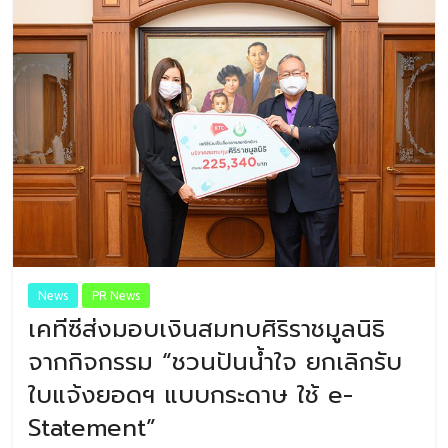
News
PR News
เคทีซีส่งมอบเงินสมทบศิริราชมูลนิธิ
จากกิจกรรม “​ชวนปันน้ำใจ​ ยกเลิกรับ
ใบแจ้งยอดฯ ​แบบกระดาษ​ ใช้​ e​-
Statement​”