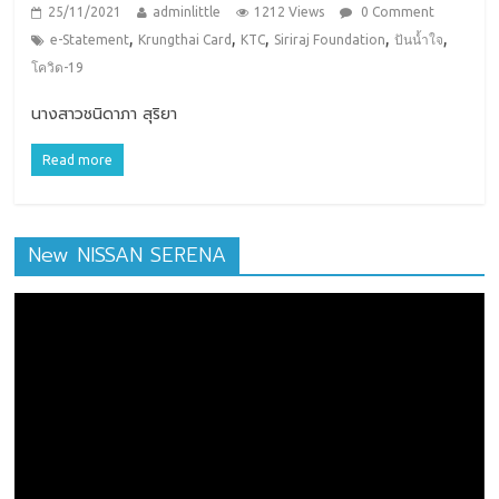
25/11/2021
adminlittle
1212 Views
0 Comment
,
,
,
,
,
e​-Statement​
Krungthai Card
KTC
Siriraj Foundation
ปันน้ำใจ
โควิด-19
นางสาวชนิดาภา สุริยา
Read more
New NISSAN SERENA
ตัว
เล่น
ไฟล์
วิดีโอ