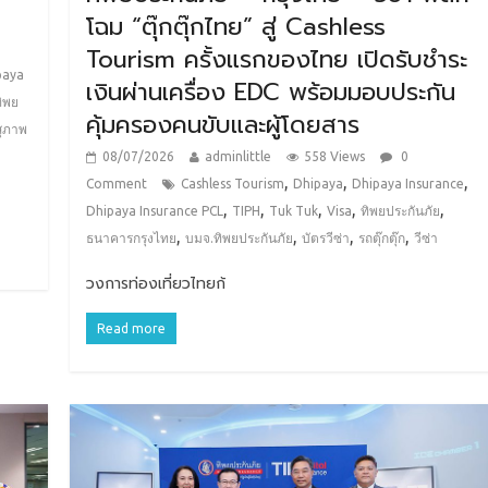
โฉม “ตุ๊กตุ๊กไทย” สู่ Cashless
Tourism ครั้งแรกของไทย เปิดรับชำระ
paya
เงินผ่านเครื่อง EDC พร้อมมอบประกัน
ิพย
คุ้มครองคนขับและผู้โดยสาร
สุภาพ
08/07/2026
adminlittle
558 Views
0
,
,
,
Comment
Cashless Tourism
Dhipaya
Dhipaya Insurance
,
,
,
,
,
Dhipaya Insurance PCL
TIPH
Tuk Tuk
Visa
ทิพยประกันภัย
,
,
,
,
ธนาคารกรุงไทย
บมจ.ทิพยประกันภัย
บัตรวีซ่า
รถตุ๊กตุ๊ก
วีซ่า
วงการท่องเที่ยวไทยก้
Read more