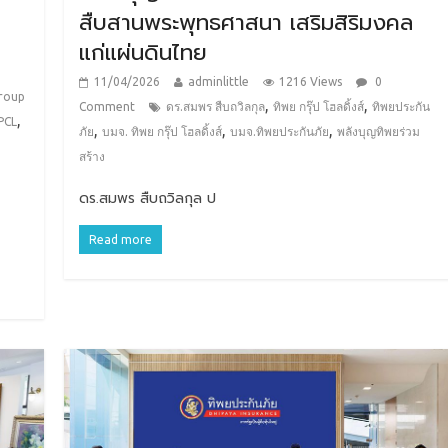
สืบสานพระพุทธศาสนา เสริมสิริมงคล
แก่แผ่นดินไทย
11/04/2026
adminlittle
1216 Views
0
roup
,
,
Comment
ดร.สมพร สืบถวิลกุล
ทิพย กรุ๊ป โฮลดิ้งส์
ทิพยประกัน
,
PCL
,
,
,
ภัย
บมจ. ทิพย กรุ๊ป โฮลดิ้งส์
บมจ.ทิพยประกันภัย
พลังบุญทิพยร่วม
สร้าง
ดร.สมพร สืบถวิลกุล ป
Read more