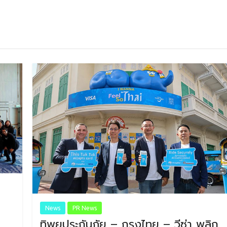
News
PR News
ทิพยประกันภัย – กรุงไทย – วีซ่า พลิก