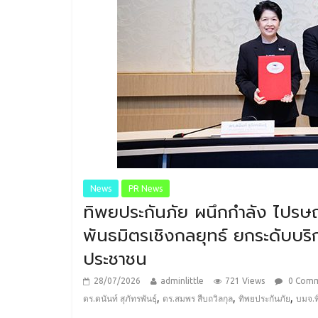
News
PR News
ทิพยประกันภัย ผนึกกำลัง ไปรษณี
พันธมิตรเชิงกลยุทธ์ ยกระดับบริก
ประชาชน
28/07/2026
adminlittle
721 Views
0 Com
,
,
,
ดร.ดนันท์ สุภัทรพันธุ์
ดร.สมพร สืบถวิลกุล
ทิพยประกันภัย
บมจ.ท