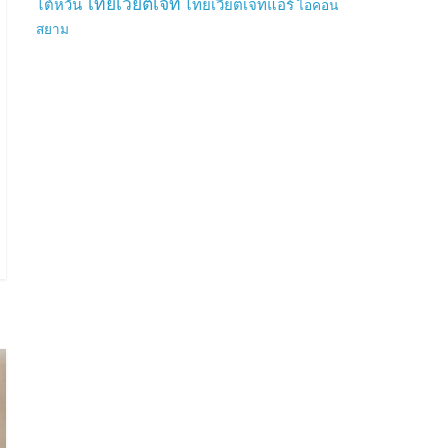
ไทยเวียตเจ็ท
ไต้หวัน
ไทยเวียตเจ็ทแอร์
ไอคอน
สยาม