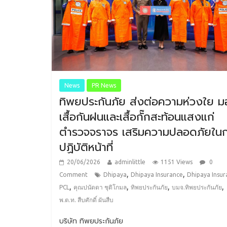
News
PR News
ทิพยประกันภัย ส่งต่อความห่วงใย 
เสื้อกันฝนและเสื้อกั๊กสะท้อนแสงแก่
ตำรวจจราจร เสริมความปลอดภัยใน
ปฏิบัติหน้าที่
20/06/2026
adminlittle
1151 Views
0
,
,
Comment
Dhipaya
Dhipaya Insurance
Dhipaya Insur
,
,
,
,
PCL
คุณปนัดดา ชุติโกมล
ทิพยประกันภัย
บมจ.ทิพยประกันภัย
พ.ต.ท. สืบศักดิ์ ผันสืบ
บริษัท ทิพยประกันภัย