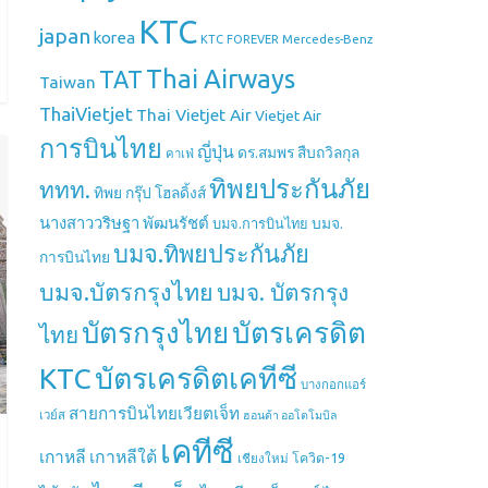
KTC
japan
korea
Mercedes-Benz
KTC FOREVER
Thai Airways
TAT
Taiwan
ThaiVietjet
Thai Vietjet Air
Vietjet Air
การบินไทย
ญี่ปุ่น
ดร.สมพร สืบถวิลกุล
คาเฟ่
ทิพยประกันภัย
ททท.
ทิพย กรุ๊ป โฮลดิ้งส์
นางสาววริษฐา พัฒนรัชต์
บมจ.
บมจ.การบินไทย
บมจ.ทิพยประกันภัย
การบินไทย
บมจ.บัตรกรุงไทย
บมจ. บัตรกรุง
บัตรกรุงไทย
บัตรเครดิต
ไทย
บัตรเครดิตเคทีซี
KTC
บางกอกแอร์
สายการบินไทยเวียตเจ็ท
เวย์ส
ฮอนด้า ออโตโมบิล
เคทีซี
เกาหลี
เกาหลีใต้
เชียงใหม่
โควิด-19