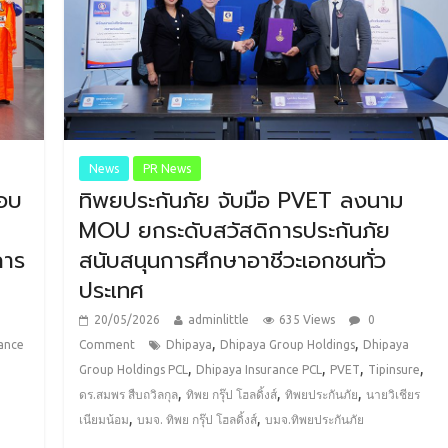
News
PR News
มอบ
ทิพยประกันภัย จับมือ PVET ลงนาม
MOU ยกระดับสวัสดิการประกันภัย
การ
สนับสนุนการศึกษาอาชีวะเอกชนทั่ว
ประเทศ
20/05/2026
adminlittle
635 Views
0
,
,
ance
Comment
Dhipaya
Dhipaya Group Holdings
Dhipaya
,
,
,
,
Group Holdings PCL
Dhipaya Insurance PCL
PVET
Tipinsure
,
,
,
ดร.สมพร สืบถวิลกุล
ทิพย กรุ๊ป โฮลดิ้งส์
ทิพยประกันภัย
นายวิเชียร
,
,
เนียมน้อม
บมจ. ทิพย กรุ๊ป โฮลดิ้งส์
บมจ.ทิพยประกันภัย