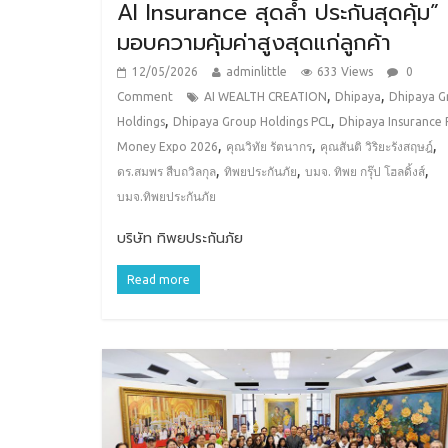
AI Insurance สุดล้ำ ประกันสุดคุ้ม”
มอบความคุ้มค่าสูงสุดแก่ลูกค้า
12/05/2026
adminlittle
633 Views
0
,
,
Comment
AI WEALTH CREATION
Dhipaya
Dhipaya G
,
,
Holdings
Dhipaya Group Holdings PCL
Dhipaya Insurance 
,
,
,
Money Expo 2026
คุณวิทัย รัตนากร
คุณสันติ วิริยะรังสฤษฎ์
,
,
,
ดร.สมพร สืบถวิลกุล
ทิพยประกันภัย
บมจ. ทิพย กรุ๊ป โฮลดิ้งส์
บมจ.ทิพยประกันภัย
บริษัท ทิพยประกันภัย
Read more