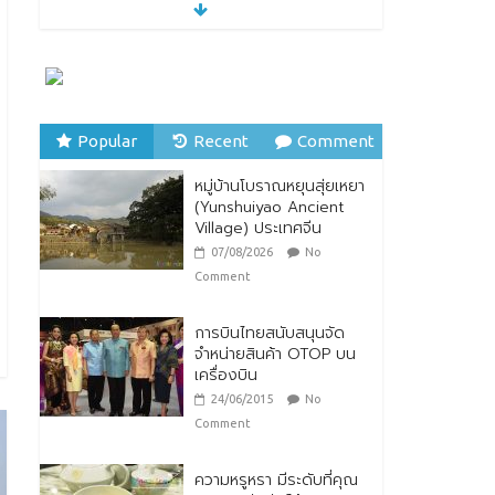
หมู่บ้านโบราณหยุนสุ่ยเหยา
(Yunshuiyao Ancient
Village) ประเทศจีน
07/08/2026
No
Comment
Popular
Recent
Comment
ทิพยประกันภัย ร่วมถวาย
พระพรชัยมงคล พระบาท
หมู่บ้านโบราณหยุนสุ่ยเหยา
สมเด็จพระปรเมนทร
(Yunshuiyao Ancient
รามาธิบดีศรีสินทรมหาวชิร
Village) ประเทศจีน
าลงกรณ พระวชิรเกล้าเจ้า
อยู่หัว
07/08/2026
No
28/07/2026
No Comment
Comment
การบินไทยสนับสนุนจัด
จำหน่ายสินค้า OTOP บน
เครื่องบิน
24/06/2015
No
Comment
ความหรูหรา มีระดับที่คุณ