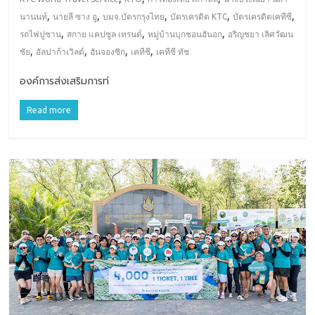
,
,
,
,
,
นานนท์
นายลี ซาง อู
บมจ.บัตรกรุงไทย
บัตรเครดิต KTC
บัตรเครดิตเคทีซี
,
,
,
รถไฟปูซาน
สกาย แคปซูล เทรนด์
หมู่บ้านบุกชอนฮันอก
อริญชยา เลิศวัฒน
,
,
,
,
ชัย
อัลปาก้าเวิลด์
ฮันจองซิก
เคทีซี
เคทีซี ทัช
องค์การส่งเสริมการท่
Read more