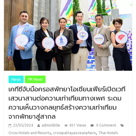
News
PR News
เคทีซีจับมือครอสพัทยาโอเชียนเฟียร์เปิดเวที
เสวนาสานต่อความเท่าเทียมทางเพศ ระดม
ความเห็นวางกลยุทธ์สร้างความเท่าเทียม
จากพัทยาสู่สากล
23/05/2024
adminlittle
451 Views
0 Comment
,
,
Cross Hotels and Resorts
crosspattayaoceanphere
Thai Hotels