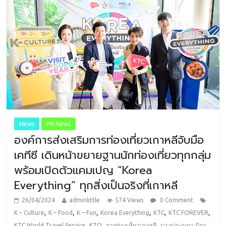
News
PR News
องค์การส่งเสริมการท่องเที่ยวเกาหลีจับมือ
เคทีซี เดินหน้าขยายฐานนักท่องเที่ยวทุกกลุ่ม
พร้อมเปิดตัวแคมเปญ “Korea
Everything” ทุกสิ่งเป็นจริงที่เกาหลี
26/04/2024
adminlittle
574 Views
0 Comment
,
,
,
,
,
,
K – Culture
K – Food
K – Fun
Korea Everything
KTC
KTC FOREVER
,
,
,
KTC World Travel Service
KTO
การท่องเที่ยวเกาหลี
นางประณยา นิถา