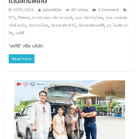
เต็มสิทธิพิเศษ
07/01/2025
adminlittle
461 Views
0 Comment
,
,
,
,
KTC
Phenix
นางประณยา นิถานานนท์
บมจ. บัตรกรุงไทย
บมจ. แอสเสท
,
,
,
,
เวิรด์ คอร์ป
บัตรกรุงไทย
บัตรเครดิต KTC
บัตรเครดิตเคทีซี
มร. ไมเคิล ฮา
,
ริท
เคทีซี
“เคทีซี” หรือ บริษัท
Read more