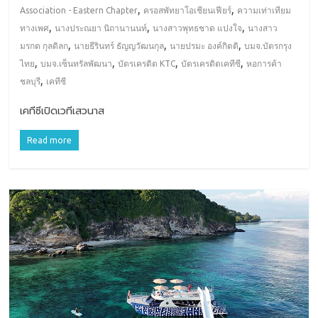
,
,
Association - Eastern Chapter
ครอสพัทยาโอเชียนเฟียร์
ความเท่าเทียม
,
,
,
ทางเพศ
นางประณยา นิถานานนท์
นางสาวพุทธชาด แปงใจ
นางสาว
,
,
,
มรกต กุลดิลก
นายธีรินทร์ ธัญญวัฒนกุล
นายปรมะ องค์กิตติ
บมจ.บัตรกรุง
,
,
,
,
ไทย
บมจ.เซ็นทรัลพัฒนา
บัตรเครดิต KTC
บัตรเครดิตเคทีซี
หอการค้า
,
ชลบุรี
เคทีซี
เคทีซีเปิดเวทีเสวนาส
Read more