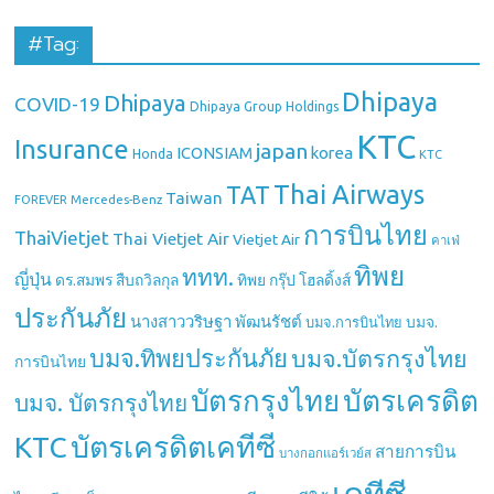
#Tag:
Dhipaya
Dhipaya
COVID-19
Dhipaya Group Holdings
KTC
Insurance
japan
ICONSIAM
korea
Honda
KTC
Thai Airways
TAT
Taiwan
Mercedes-Benz
FOREVER
การบินไทย
ThaiVietjet
Thai Vietjet Air
Vietjet Air
คาเฟ่
ทิพย
ททท.
ญี่ปุ่น
ดร.สมพร สืบถวิลกุล
ทิพย กรุ๊ป โฮลดิ้งส์
ประกันภัย
นางสาววริษฐา พัฒนรัชต์
บมจ.
บมจ.การบินไทย
บมจ.ทิพยประกันภัย
บมจ.บัตรกรุงไทย
การบินไทย
บัตรกรุงไทย
บัตรเครดิต
บมจ. บัตรกรุงไทย
บัตรเครดิตเคทีซี
KTC
สายการบิน
บางกอกแอร์เวย์ส