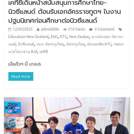
เคทีซีเดินหน้าสนับสนุนการศึกษาไทย-
นิวซีแลนด์ ต้อนรับเอกอัครราชทูตฯ ในงาน
ปฐมนิเทศก่อนศึกษาต่อนิวซีแลนด์
12/03/2025
adminlittle
316 Views
0 Comment
,
,
,
,
Education New Zealand
ENC
KTC
New Zealan
นางประณยา นิถานา
,
,
,
,
,
นนท์
นิวซีแลนด์
บมจ. บัตรกรุงไทย
บัตรกรุงไทย
บัตรเครดิต KTC
ฯพณฯ
,
นายโจนาธาน คิงส์
เคทีซี
เมื่อเร็วๆ นี้ นางปร
Read more