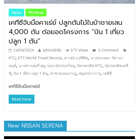
News
PR News
เคทีซีจับมือคาเธ่ย์ ปลูกต้นไม้ในป่าชายเลน
4,000 ต้น ต่อยอดโครงการ “บิน 1 เที่ยว
ปลูก 1 ต้น”
24/04/2024
adminlittle
673 Views
0 Comment
,
,
,
KTC
KTC World Travel Service
คาเธ่ย์ แปซิฟิค
นางประณยา นิถานา
,
,
,
,
นนท์
นางสาวเคอรี่ ลุย
บมจ.บัตรกรุงไทย
บัตรเครดิต KTC
บัตรเครดิตเคที
,
,
,
,
ซี
บิน 1 เที่ยว ปลูก 1 ต้น
ป่าชายเลนบางปู
สมุทรปราการ
เคทีซี
เคทีซีจับมือคาเธ่ย์
Read more
New NISSAN SERENA