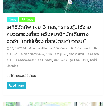
News
PR News
เคทีซีจัดทัพ เผย 3 กลยุทธ์กระตุ้นใช้จ่าย
หมวดท่องเที่ยว หวังสมาชิกนักเดินทาง
จดจำ “เคทีซีเรื่องเที่ยวบัตรเดียวครบ”
15/05/2024
adminlittle
546 Views
0 Comment
,
,
,
,
KTC
นางประณยา นิถานานนท์
บมจ.บัตรกรุงไทย
บัตรกรุงไทย
บัตรเครดิต
,
,
,
,
,
KTC
บัตรเครดิตเคทีซี
บัตรเดียวครบ
บิน 1 เที่ยว ปลูก 1 ต้น
เคทีซี
เคทีซี
เรื่องเที่ยว
เคทีซีเผยยอดใช้จ่ายผ
Read more