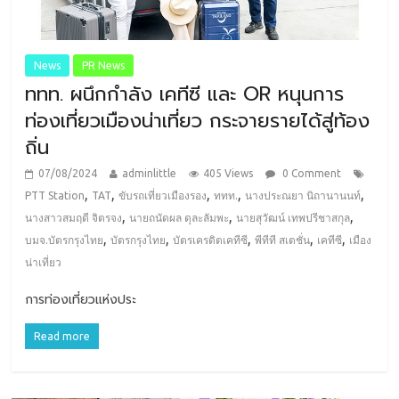
News
PR News
ททท. ผนึกกำลัง เคทีซี และ OR หนุนการ
ท่องเที่ยวเมืองน่าเที่ยว กระจายรายได้สู่ท้อง
ถิ่น
07/08/2024
adminlittle
405 Views
0 Comment
,
,
,
,
,
PTT Station
TAT
ขับรถเที่ยวเมืองรอง
ททท.
นางประณยา นิถานานนท์
,
,
,
นางสาวสมฤดี จิตรจง
นายถนัดผล ดุละลัมพะ
นายสุวัฒน์ เทพปรีชาสกุล
,
,
,
,
,
บมจ.บัตรกรุงไทย
บัตรกรุงไทย
บัตรเครดิตเคทีซี
พีทีที สเตชั่น
เคทีซี
เมือง
น่าเที่ยว
การท่องเที่ยวแห่งประ
Read more