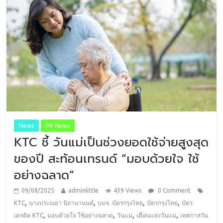
News
PR News
KTC ชี้ วันแม่เป็นช่วงยอดใช้จ่ายสูงสุด
ของปี สะท้อนเทรนด์ “มอบด้วยใจ ใช้
อย่างฉลาด”
09/08/2025
adminlittle
439 Views
0 Comment
,
,
,
,
KTC
นางประณยา นิถานานนท์
บมจ. บัตรกรุงไทย
บัตรกรุงไทย
บัตร
,
,
,
,
เครดิต KTC
มอบด้วยใจ ใช้อย่างฉลาด
วันแม่
เดือนแห่งวันแม่
เทศกาลวัน