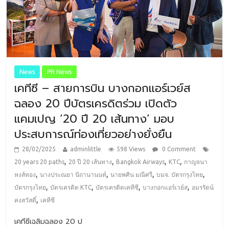
News
PR News
เคทีซี – สายการบิน บางกอกแอร์เวย์ส
ฉลอง 20 ปีบัตรเครดิตร่วม เปิดตัว
แคมเปญ ‘20 ปี 20 เส้นทาง’ มอบ
ประสบการณ์ท่องเที่ยวอย่างยั่งยืน
28/02/2025
adminlittle
598 Views
0 Comment
,
,
,
,
20 years 20 paths
20 ปี 20 เส้นทาง
Bangkok Airways
KTC
กาญจนา
,
,
,
,
หงส์ทอง
นางประณยา นิถานานนท์
นายพศิน มณีศรี
บมจ. บัตรกรุงไทย
,
,
,
,
บัตรกรุงไทย
บัตรเครดิต KTC
บัตรเครดิตเคทีซี
บางกอกแอร์เวย์ส
อมรรัตน์
,
คงสวัสดิ์
เคทีซี
เคทีซีเฉลิมฉลอง 20 ป