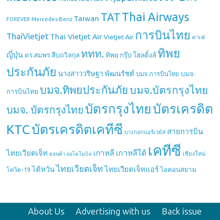
Thai Airways
TAT
Taiwan
Mercedes-Benz
FOREVER
การบินไทย
ThaiVietjet
Thai Vietjet Air
Vietjet Air
คาเฟ่
ทิพย
ททท.
ญี่ปุ่น
ดร.สมพร สืบถวิลกุล
ทิพย กรุ๊ป โฮลดิ้งส์
ประกันภัย
นางสาววริษฐา พัฒนรัชต์
บมจ.
บมจ.การบินไทย
บมจ.ทิพยประกันภัย
บมจ.บัตรกรุงไทย
การบินไทย
บัตรกรุงไทย
บัตรเครดิต
บมจ. บัตรกรุงไทย
บัตรเครดิตเคทีซี
KTC
สายการบิน
บางกอกแอร์เวย์ส
เคทีซี
เกาหลี
เกาหลีใต้
ไทยเวียตเจ็ท
เชียงใหม่
ฮอนด้า ออโตโมบิล
ไทยเวียตเจ็ท
ไต้หวัน
ไทยเวียตเจ็ทแอร์
ไอคอนสยาม
โควิด-19
About Us
Advertising with us
Back issue