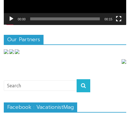
00:00
00:15
Our Partners
Facebook : VacationistMag