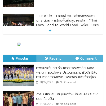
“รมว.ซาบีดา” แถลงข่าวเปิดตัวกิจกรรมการ
ยกระดับอาหารไทยพื้นถิ่นสู่อาหารโลก “Thai
Local Food to World Food” พร้อมกับการ
เปิดตัวตราสัญลักษณ์ “Thailand Best
Local Food”
23/07/2026
No Comment
ทิพยประกันภัย ร่วมถวายพระพรชัยมงคล
พระบาทสมเด็จพระปรเมนทรรามาธิบดีศรีสิน
Popular
ทรมหาวชิราลงกรณ พระวชิรเกล้าเจ้าอยู่หัว
Recent
Comment
28/07/2026
No Comment
ทิพยประกันภัย ร่วมถวายพระพรชัยมงคล
พระบาทสมเด็จพระปรเมนทรรามาธิบดีศรีสิน
ทรมหาวชิราลงกรณ พระวชิรเกล้าเจ้าอยู่หัว
28/07/2026
No Comment
การบินไทยสนับสนุนจัดจำหน่ายสินค้า OTOP
บนเครื่องบิน
24/06/2015
No Comment