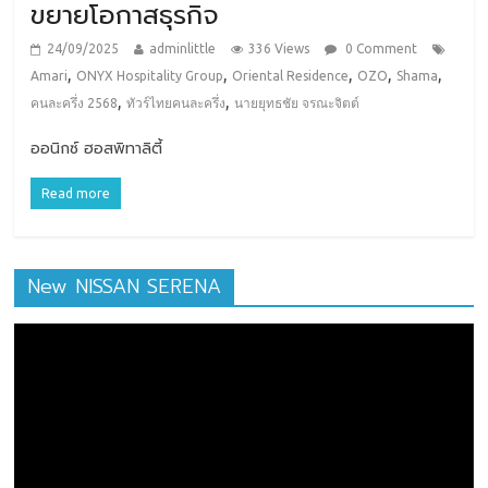
ขยายโอกาสธุรกิจ
24/09/2025
adminlittle
336 Views
0 Comment
,
,
,
,
,
Amari
ONYX Hospitality Group
Oriental Residence
OZO
Shama
,
,
คนละครึ่ง 2568
ทัวร์ไทยคนละครึ่ง
นายยุทธชัย จรณะจิตต์
ออนิกซ์ ฮอสพิทาลิตี้
Read more
New NISSAN SERENA
ตัว
เล่น
ไฟล์
วิดีโอ