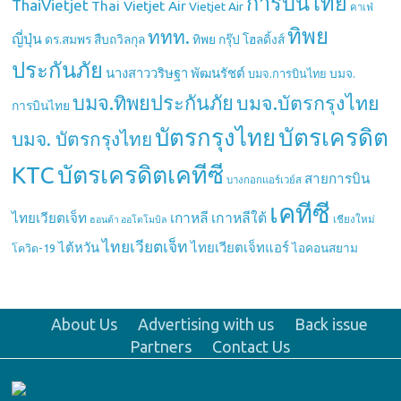
การบินไทย
ThaiVietjet
Thai Vietjet Air
Vietjet Air
คาเฟ่
ทิพย
ททท.
ญี่ปุ่น
ดร.สมพร สืบถวิลกุล
ทิพย กรุ๊ป โฮลดิ้งส์
ประกันภัย
นางสาววริษฐา พัฒนรัชต์
บมจ.
บมจ.การบินไทย
บมจ.ทิพยประกันภัย
บมจ.บัตรกรุงไทย
การบินไทย
บัตรกรุงไทย
บัตรเครดิต
บมจ. บัตรกรุงไทย
บัตรเครดิตเคทีซี
KTC
สายการบิน
บางกอกแอร์เวย์ส
เคทีซี
เกาหลี
เกาหลีใต้
ไทยเวียตเจ็ท
เชียงใหม่
ฮอนด้า ออโตโมบิล
ไทยเวียตเจ็ท
ไต้หวัน
ไทยเวียตเจ็ทแอร์
ไอคอนสยาม
โควิด-19
About Us
Advertising with us
Back issue
Partners
Contact Us