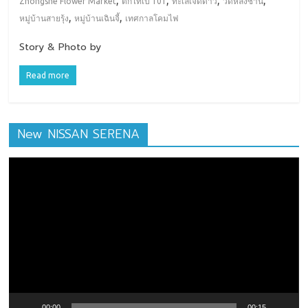
,
,
,
,
Zhongshe Flower Market
ตึกไทเป 101
ทะเลเจ็ดดาว
วัดหลงซาน
,
,
หมู่บ้านสายรุ้ง
หมู่บ้านเฉินจี้
เทศกาลโคมไฟ
Story & Photo by
Read more
New NISSAN SERENA
ตัว
เล่น
ไฟล์
วิดีโอ
00:00
00:15