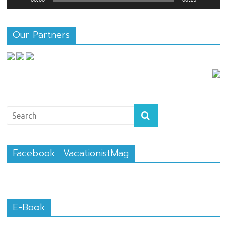
Our Partners
Facebook : VacationistMag
E-Book