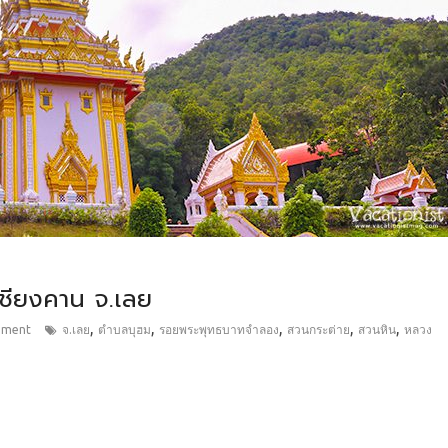
เชียงคาน จ.เลย
,
,
,
,
,
mment
จ.เลย
ตำบลบุฮม
รอยพระพุทธบาทจำลอง
สวนกระต่าย
สวนหิน
หลวง