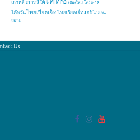
เคทีซี
เกาหลี
เกาหลีใต้
เชียงใหม่
โควิด-19
ไทยเวียตเจ็ท
ไต้หวัน
ไทยเวียตเจ็ทแอร์
ไอคอน
สยาม
ntact Us