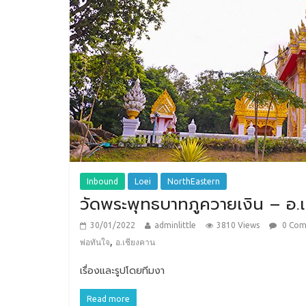
Inbound
Loei
NorthEastern
วัดพระพุทธบาทภูควายเงิน – อ.
30/01/2022
adminlittle
3810 Views
0 Co
,
พ่อทันใจ
อ.เชียงคาน
เรื่องและรูปโดยทีมงา
Read more