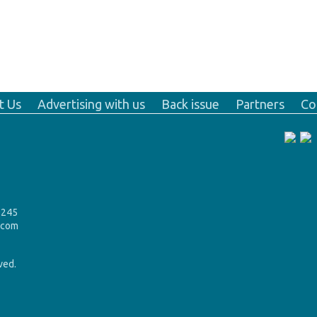
t Us
Advertising with us
Back issue
Partners
Co
9245
.com
rved.