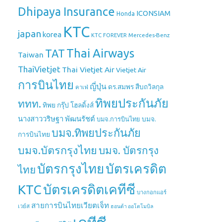
Dhipaya Insurance
ICONSIAM
Honda
KTC
japan
korea
Mercedes-Benz
KTC FOREVER
Thai Airways
TAT
Taiwan
ThaiVietjet
Thai Vietjet Air
Vietjet Air
การบินไทย
ญี่ปุ่น
ดร.สมพร สืบถวิลกุล
คาเฟ่
ทิพยประกันภัย
ททท.
ทิพย กรุ๊ป โฮลดิ้งส์
นางสาววริษฐา พัฒนรัชต์
บมจ.
บมจ.การบินไทย
บมจ.ทิพยประกันภัย
การบินไทย
บมจ.บัตรกรุงไทย
บมจ. บัตรกรุง
บัตรกรุงไทย
บัตรเครดิต
ไทย
บัตรเครดิตเคทีซี
KTC
บางกอกแอร์
สายการบินไทยเวียตเจ็ท
เวย์ส
ฮอนด้า ออโตโมบิล