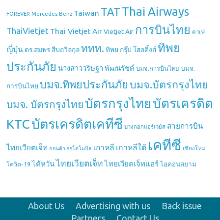
Thai Airways
TAT
Taiwan
Mercedes-Benz
FOREVER
การบินไทย
ThaiVietjet
Thai Vietjet Air
Vietjet Air
คาเฟ่
ทิพย
ททท.
ญี่ปุ่น
ดร.สมพร สืบถวิลกุล
ทิพย กรุ๊ป โฮลดิ้งส์
ประกันภัย
นางสาววริษฐา พัฒนรัชต์
บมจ.
บมจ.การบินไทย
บมจ.ทิพยประกันภัย
บมจ.บัตรกรุงไทย
การบินไทย
บัตรกรุงไทย
บัตรเครดิต
บมจ. บัตรกรุงไทย
บัตรเครดิตเคทีซี
KTC
สายการบิน
บางกอกแอร์เวย์ส
เคทีซี
เกาหลี
เกาหลีใต้
ไทยเวียตเจ็ท
เชียงใหม่
ฮอนด้า ออโตโมบิล
ไทยเวียตเจ็ท
ไต้หวัน
ไทยเวียตเจ็ทแอร์
ไอคอนสยาม
โควิด-19
About Us
Advertising with us
Back issue
Partners
Contact Us