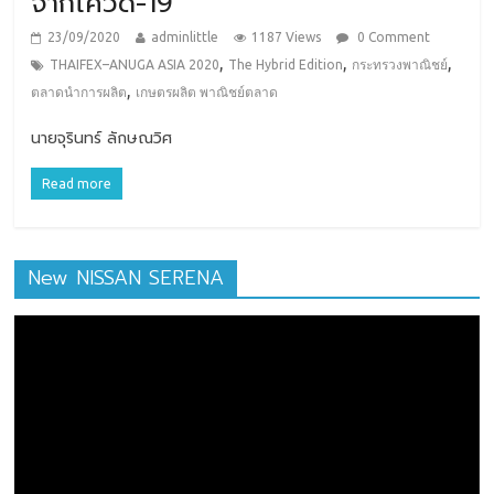
จากโควิด-19
23/09/2020
adminlittle
1187 Views
0 Comment
,
,
,
THAIFEX–ANUGA ASIA 2020
The Hybrid Edition
กระทรวงพาณิชย์
,
ตลาดนําการผลิต
เกษตรผลิต พาณิชย์ตลาด
นายจุรินทร์ ลักษณวิศ
Read more
New NISSAN SERENA
ตัว
เล่น
ไฟล์
วิดีโอ