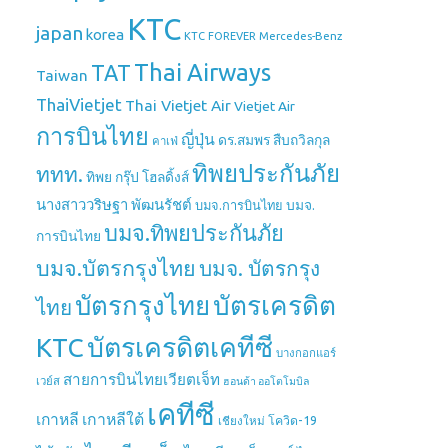
KTC
japan
korea
Mercedes-Benz
KTC FOREVER
Thai Airways
TAT
Taiwan
ThaiVietjet
Thai Vietjet Air
Vietjet Air
การบินไทย
ญี่ปุ่น
ดร.สมพร สืบถวิลกุล
คาเฟ่
ทิพยประกันภัย
ททท.
ทิพย กรุ๊ป โฮลดิ้งส์
นางสาววริษฐา พัฒนรัชต์
บมจ.
บมจ.การบินไทย
บมจ.ทิพยประกันภัย
การบินไทย
บมจ.บัตรกรุงไทย
บมจ. บัตรกรุง
บัตรกรุงไทย
บัตรเครดิต
ไทย
บัตรเครดิตเคทีซี
KTC
บางกอกแอร์
สายการบินไทยเวียตเจ็ท
เวย์ส
ฮอนด้า ออโตโมบิล
เคทีซี
เกาหลี
เกาหลีใต้
เชียงใหม่
โควิด-19