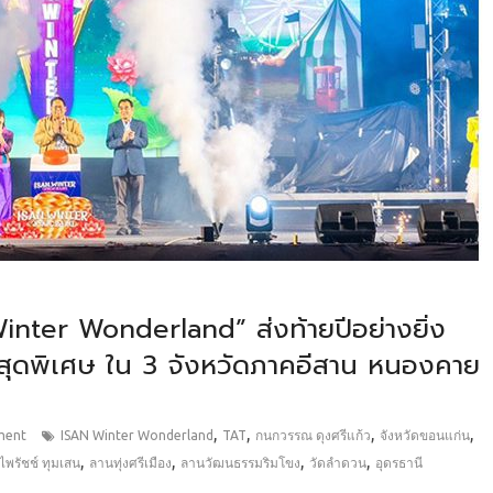
Winter Wonderland” ส่งท้ายปีอย่างยิ่ง
สุดพิเศษ ใน 3 จังหวัดภาคอีสาน หนองคาย
,
,
,
,
ment
ISAN Winter Wonderland
TAT
กนกวรรณ ดุงศรีแก้ว
จังหวัดขอนแก่น
,
,
,
,
พรัชช์ ทุมเสน
ลานทุ่งศรีเมือง
ลานวัฒนธรรมริมโขง
วัดลำดวน
อุดรธานี