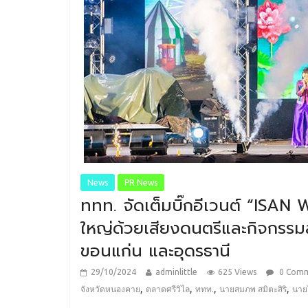
News
PR News
ททท. จัดเต็มบิ๊กอีเวนต์ “ISAN 
ใหญ่ด้วยเสียงดนตรีและกิจกรรม
ขอนแก่น และอุดรธานี
29/10/2024
adminlittle
625 Views
0 Com
,
,
,
,
จังหวัดหนองคาย
ตลาดศรีวิไล
ททท.
นายสมภพ สมิตะสิริ
นายไ