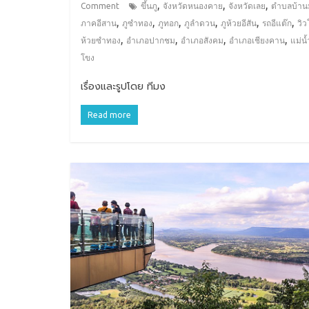
,
,
,
Comment
ขึ้นภู
จังหวัดหนองคาย
จังหวัดเลย
ตำบลบ้าน
,
,
,
,
,
,
ภาคอีสาน
ภูซำทอง
ภูทอก
ภูลำดวน
ภูห้วยอีสัน
รถอีแต๊ก
วิว
,
,
,
,
ห้วยซำทอง
อำเภอปากชม
อำเภอสังคม
อำเภอเชียงคาน
แม่น้
โขง
เรื่องและรูปโดย ทีมง
Read more