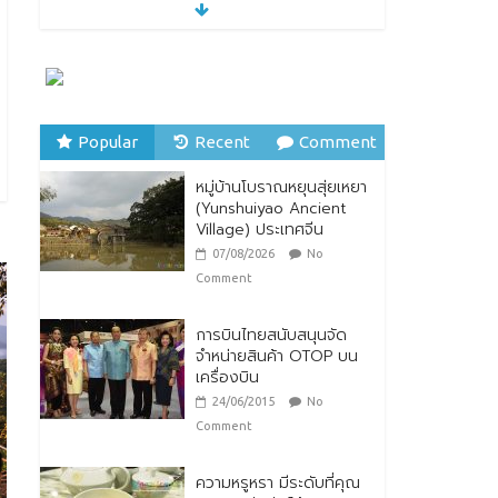
หมู่บ้านโบราณหยุนสุ่ยเหยา
(Yunshuiyao Ancient
Village) ประเทศจีน
07/08/2026
No
Comment
Popular
Recent
Comment
ทิพยประกันภัย ร่วมถวาย
พระพรชัยมงคล พระบาท
หมู่บ้านโบราณหยุนสุ่ยเหยา
สมเด็จพระปรเมนทร
(Yunshuiyao Ancient
รามาธิบดีศรีสินทรมหาวชิร
Village) ประเทศจีน
าลงกรณ พระวชิรเกล้าเจ้า
อยู่หัว
07/08/2026
No
28/07/2026
No Comment
Comment
การบินไทยสนับสนุนจัด
จำหน่ายสินค้า OTOP บน
เครื่องบิน
24/06/2015
No
Comment
ความหรูหรา มีระดับที่คุณ