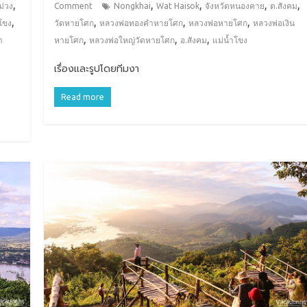
,
,
,
,
,
ม่วง
Comment
Nongkhai
Wat Haisok
จังหวัดหนองคาย
ต.สังคม
,
,
,
,
โขง
วัดหายโศก
หลวงพ่อทองคำหายโศก
หลวงพ่อหายโศก
หลวงพ่อเงิน
,
,
,
ำ
หายโศก
หลวงพ่อใหญ่วัดหายโศก
อ.สังคม
แม่น้ำโขง
เรื่องและรูปโดยทีมงา
Read more