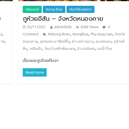
Inbound
Nong Khai
NorthEastern
ย
ภูห้วยอีสัน – จังหวัดหนองคาย
03/11/2021
adminlittle
4580 Views
0
,
,
,
,
ea
Comment
Mekong River
Nongkhai
Phu Huay Isan
จังหวัด
,
,
,
,
,
นาค
หนองคาย
จุดชมพระอาทิตย์ขึ้น
ตำบลบ้านม่วง
ทะเลหมอก
ภูห้วยอี
,
,
,
,
สัน
รถอีแต๊ก
วัดแก้วเสด็จชัยมงคล
อำเภอสังคม
แม่น้ำโขง
เรื่องและรูปโดยทีมงา
Read more