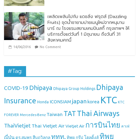
เพลิดเพลินไปกับ แดซลิ่ง ฟรุตส์ (Dazzling
Fruits) ชุดน้ำชายามบ่ายเมนูใหม่จากหนุมาน
บาร์ ณ โรงแรมสยามเคมปินสกี้ กรุงเทพฯ ให้
บริการตั้งแต่วันที่ 1 มิถุนายน ถึงวันที่ 31
สิงหาคมศกนี้
14/06/2016
No Comment
#Tag:
Dhipaya
Dhipaya
COVID-19
Dhipaya Group Holdings
KTC
Insurance
japan
ICONSIAM
korea
Honda
KTC
Thai Airways
TAT
Taiwan
Mercedes-Benz
FOREVER
การบินไทย
ThaiVietjet
Thai Vietjet Air
Vietjet Air
คาเฟ่
ทิพย
ททท.
ญี่ปุ่น
ดร.สมพร สืบถวิลกุล
ทิพย กรุ๊ป โฮลดิ้งส์