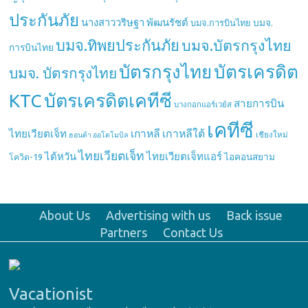
ประกันภัย
นางสาววริษฐา พัฒนรัชต์
บมจ.
บมจ.การบินไทย
บมจ.ทิพยประกันภัย
บมจ.บัตรกรุงไทย
การบินไทย
บัตรกรุงไทย
บัตรเครดิต
บมจ. บัตรกรุงไทย
บัตรเครดิตเคทีซี
KTC
สายการบิน
บางกอกแอร์เวย์ส
เคทีซี
เกาหลี
เกาหลีใต้
ไทยเวียตเจ็ท
เชียงใหม่
ฮอนด้า ออโตโมบิล
ไทยเวียตเจ็ท
ไต้หวัน
ไทยเวียตเจ็ทแอร์
ไอคอนสยาม
โควิด-19
About Us
Advertising with us
Back issue
Partners
Contact Us
Vacationist