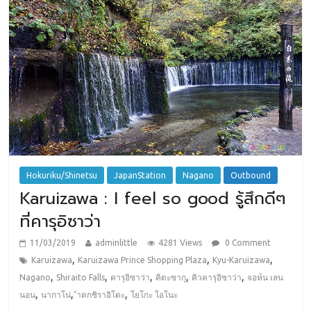
Hokuriku/Shinetsu
JapanStation
Nagano
Outbound
Karuizawa : I feel so good รู้สึกดีๆ
ที่คารุอิซาว่า
11/03/2019
adminlittle
4281 Views
0 Comment
,
,
,
Karuizawa
Karuizawa Prince Shopping Plaza
Kyu-Karuizawa
,
,
,
,
,
Nagano
Shiraito Falls
คารุอิซาว่า
คิตะซากุ
คิวคารุอิซาว่า
จอห์น เลน
,
,
,
นอน
นากาโน่
ำตกชิราอิโตะ
โยโกะ โอโนะ