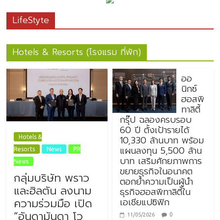
LifeStyte
Hotels & Resorts (โรงแรม ที่พัก)
ออ
นิกซ์
ฮอสพิ
ทาลิตี้
กรุ๊ป ฉลองครบรอบ
60 ปี ตั้งเป้ารายได้
10,330 ล้านบาท พร้อม
Hotels &
แผนลงทุน 5,500 ล้าน
Resorts
News
PR
บาท เสริมศักยภาพการ
News
ขยายธุรกิจในอนาคต
กลุ่มบริษัท พราว
ตอกย้ำความเป็นผู้นำ
และฮิลตัน ลงนาม
ธุรกิจฮอสพิทาลิตี้ใน
เอเชียแปซิฟิก
ความร่วมมือ เปิด
“อันดามันดา โว
0
11/05/2026