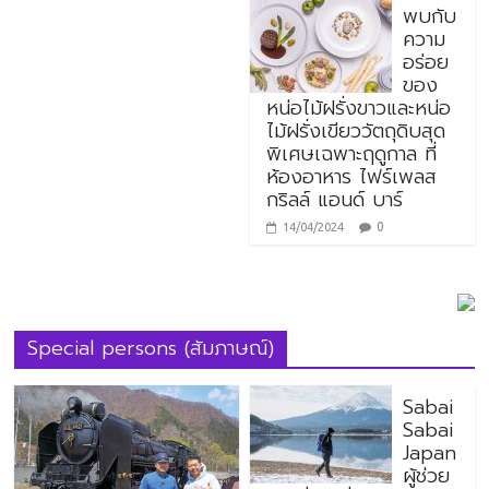
พบกับ
ความ
อร่อย
ของ
หน่อไม้ฝรั่งขาวและหน่อ
ไม้ฝรั่งเขียววัตถุดิบสุด
พิเศษเฉพาะฤดูกาล ที่
ห้องอาหาร ไฟร์เพลส
กริลล์ แอนด์ บาร์
0
14/04/2024
Special persons (สัมภาษณ์)
Sabai
Sabai
Japan
ผู้ช่วย