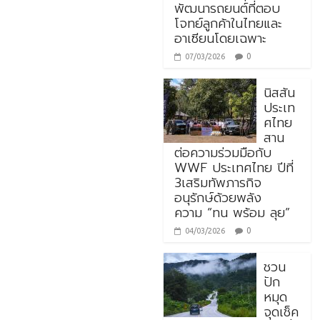
พัฒนารถยนต์ที่ตอบ
โจทย์ลูกค้าในไทยและ
อาเซียนโดยเฉพาะ
0
07/03/2026
นิสสัน
ประเท
ศไทย
สาน
ต่อความร่วมมือกับ
WWF ประเทศไทย ปีที่
3เสริมทัพภารกิจ
อนุรักษ์ด้วยพลัง
ความ “ทน พร้อม ลุย”
0
04/03/2026
ชวน
ปัก
หมุด
จุดเช็ค