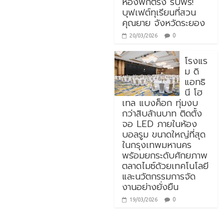
ห้องพักตรง รับฟรี!
บุฟเฟต์ทุเรียนที่สวน
คุณยาย จังหวัดระยอง
0
20/03/2026
โรงแร
ม ดิ
แอทธิ
นี โฮ
เทล แบงค็อก ทุ่มงบ
กว่าสิบล้านบาท ติดตั้ง
จอ LED ภายในห้อง
บอลรูม ขนาดใหญ่ที่สุด
ในกรุงเทพมหานคร
พร้อมยกระดับศักยภาพ
ตลาดไมซ์ด้วยเทคโนโลยี
และนวัตกรรมการจัด
งานอย่างยั่งยืน
0
19/03/2026