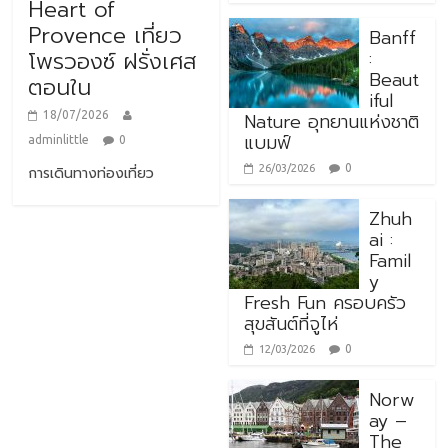
Heart of
Provence เที่ยว
Banff
:
โพรวองซ์ ฝรั่งเศส
Beaut
ตอนใน
iful
Nature อุทยานแห่งชาติ
18/07/2026
แบมฟ์
adminlittle
0
0
26/03/2026
การเดินทางท่องเที่ยว
Zhuh
ai :
Famil
y
Fresh Fun ครอบครัว
สุขสันต์ที่จูไห่
0
12/03/2026
Norw
ay –
The