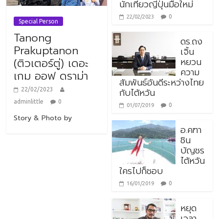
นักเที่ยวญี่ปุ่นมือใหม่
0
22/02/2023
Special Person
Tanong
ดร.ถง
Prakuptanon
เจิ้น
หยวน
(ติวเตอร์ตู่) เดอะ
ความ
เกม ออฟ ดราม่า
สัมพันธ์อันดีระหว่างไทย
กับไต้หวัน
22/02/2023
adminlittle
0
0
01/07/2019
Story & Photo by
อ.คฑา
ชิน
บัญชร
ไต้หวัน
ใครไปก็ชอบ
0
16/01/2019
หยุด
เวลา