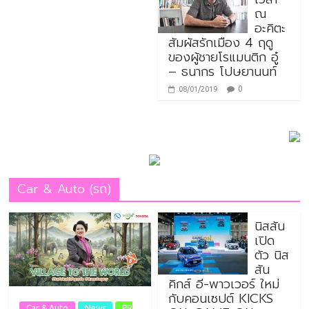
ณ
อะคิตะ
สัมผัสรักเมือง 4 ฤดู
ของผู้ชายโรแมนติก อู๋
– ธนากร โปษยานนท์
0
08/01/2019
Car & Auto (รถ)
นิสสัน
เปิด
ตัว นิส
สัน
คิกส์ อี-พาวเวอร์ ใหม่
กับคอนเซปต์ KICKS
Car & Auto
News
PR