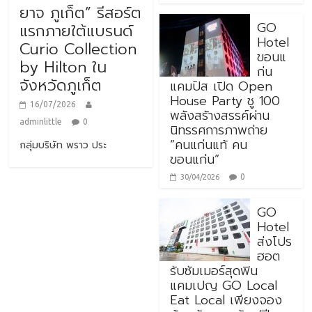
ยาจ ภูเก็ต” รีสอร์ต
GO
แรกภายใต้แบรนด์
Hotel
Curio Collection
ขอนแ
by Hilton ใน
ก่น
จังหวัดภูเก็ต
แคมปัส เปิด Open
House Party ชู 100
16/07/2026
พลังสร้างสรรค์ผ่าน
adminlittle
0
นิทรรศการภาพถ่าย
“คนแก่นแท้ คน
กลุ่มบริษัท พราว ประ
ขอนแก่น”
0
30/04/2026
GO
Hotel
ส่งโปร
ฮอต
รับซัมเมอร์สุดฟิน
แคมเปญ GO Local
Eat Local เพียงจอง