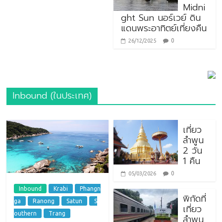
Midni
ght Sun นอร์เวย์ ดิน
แดนพระอาทิตย์เที่ยงคืน
0
26/12/2025
Inbound (ในประเทศ)
เที่ยว
ลำพูน
2 วัน
1 คืน
0
05/03/2026
Inbound
Krabi
Phangn
พิกัดที่
ga
Ranong
Satun
S
เที่ยว
outhern
Trang
ลำพูน