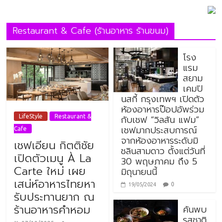
Restaurant & Cafe (ร้านอาหาร ร้านขนม)
โรง
แรม
สยาม
เคมปิ
นสกี้ กรุงเทพฯ เปิดตัว
ห้องอาหารป๊อปอัพร่วม
กับเชฟ “วิลสัน แฟม”
LifeStyle
Restaurant &
เชฟมากประสบการณ์
Cafe
จากห้องอาหารระดับมิ
เชฟเอียน กิตติชัย
ชลินสามดาว ตั้งแต่วันที่
เปิดตัวเมนู À La
30 พฤษภาคม ถึง 5
Carte ใหม่ เผย
มิถุนายนนี้
เสน่ห์อาหารไทยหา
0
19/05/2024
รับประทานยาก ณ
ร้านอาหารคำหอม
ค้นพบ
รสชาติ