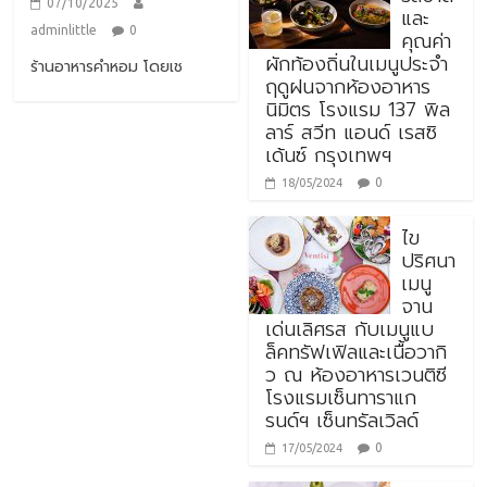
07/10/2025
และ
adminlittle
0
คุณค่า
ผักท้องถิ่นในเมนูประจำ
ร้านอาหารคำหอม โดยเช
ฤดูฝนจากห้องอาหาร
นิมิตร โรงแรม 137 พิล
ลาร์ สวีท แอนด์ เรสซิ
เด้นซ์ กรุงเทพฯ
0
18/05/2024
ไข
ปริศนา
เมนู
จาน
เด่นเลิศรส กับเมนูแบ
ล็คทรัฟเฟิลและเนื้อวากิ
ว ณ ห้องอาหารเวนติซี
โรงแรมเซ็นทาราแก
รนด์ฯ เซ็นทรัลเวิลด์
0
17/05/2024