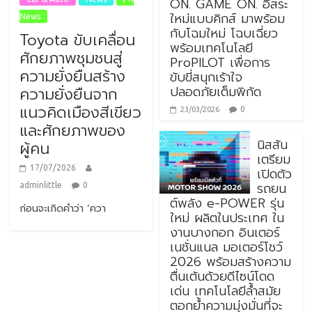
ON. GAME ON. อิสระ
ใหม่แบบคิกส์ มาพร้อม
News
กับโฉมใหม่ โฉบเฉี่ยว
Toyota ขับเคลื่อน
พร้อมเทคโนโลยี
ศักยภาพชุมชนสู่
ProPILOT เพื่อการ
ความยั่งยืนสร้าง
ขับขี่สนุกเร้าใจ
ปลอดภัยเต็มพิกัด
ความยั่งยืนจาก
แนวคิดเมืองสีเขียว
0
23/03/2026
และศักยภาพของ
นิสสัน
ผู้คน
เตรียม
17/07/2026
เปิดตัว
รถยน
adminlittle
0
ต์พลัง e-POWER รุ่น
ก่อนจะเกิดคำว่า ‘ควา
ใหม่ ผลิตในประเทศ ใน
งานบางกอก อินเตอร์
เนชั่นแนล มอเตอร์โชว์
2026 พร้อมสร้างความ
ตื่นเต้นด้วยดีไซน์โดด
เด่น เทคโนโลยีล้ำสมัย
ตอกย้ำความมุ่งมั่นที่จะ