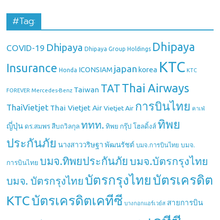
#Tag:
Dhipaya
Dhipaya
COVID-19
Dhipaya Group Holdings
KTC
Insurance
japan
ICONSIAM
korea
Honda
KTC
Thai Airways
TAT
Taiwan
Mercedes-Benz
FOREVER
การบินไทย
ThaiVietjet
Thai Vietjet Air
Vietjet Air
คาเฟ่
ทิพย
ททท.
ญี่ปุ่น
ดร.สมพร สืบถวิลกุล
ทิพย กรุ๊ป โฮลดิ้งส์
ประกันภัย
นางสาววริษฐา พัฒนรัชต์
บมจ.
บมจ.การบินไทย
บมจ.ทิพยประกันภัย
บมจ.บัตรกรุงไทย
การบินไทย
บัตรกรุงไทย
บัตรเครดิต
บมจ. บัตรกรุงไทย
บัตรเครดิตเคทีซี
KTC
สายการบิน
บางกอกแอร์เวย์ส