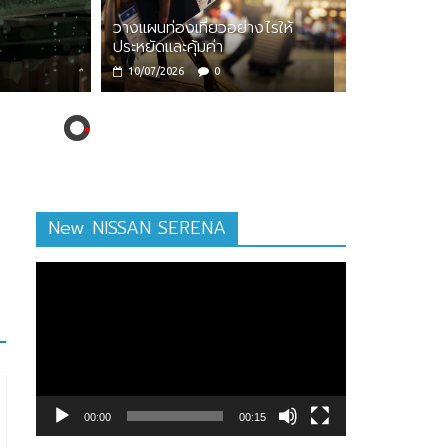
วางแผนท่องเที่ยวอย่างไรให้
esh Fun ครอบครัวสุขสันต์ที่จูไห่
ประหยัดและคุ้มค่า
0
10/07/2026
0
New NISSAN SERENA
ตัว
เล่น
ไฟล์
วิดีโอ
00:00
00:15