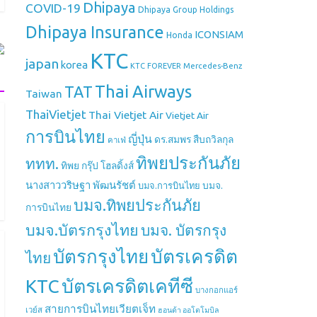
Dhipaya
COVID-19
Dhipaya Group Holdings
Dhipaya Insurance
ICONSIAM
Honda
KTC
japan
korea
Mercedes-Benz
KTC FOREVER
Thai Airways
TAT
Taiwan
ThaiVietjet
Thai Vietjet Air
Vietjet Air
การบินไทย
ญี่ปุ่น
ดร.สมพร สืบถวิลกุล
คาเฟ่
ทิพยประกันภัย
ททท.
ทิพย กรุ๊ป โฮลดิ้งส์
นางสาววริษฐา พัฒนรัชต์
บมจ.
บมจ.การบินไทย
บมจ.ทิพยประกันภัย
การบินไทย
บมจ.บัตรกรุงไทย
บมจ. บัตรกรุง
บัตรกรุงไทย
บัตรเครดิต
ไทย
บัตรเครดิตเคทีซี
KTC
บางกอกแอร์
สายการบินไทยเวียตเจ็ท
เวย์ส
ฮอนด้า ออโตโมบิล