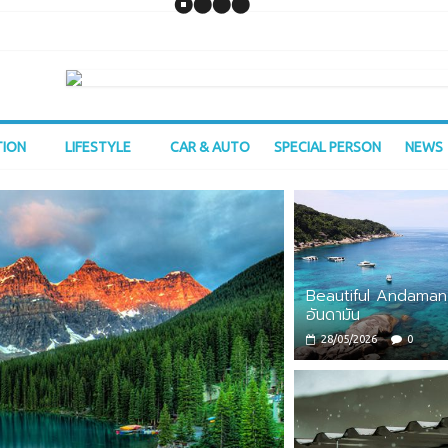
TION
LIFESTYLE
CAR & AUTO
SPECIAL PERSON
NEWS
Beautiful Andaman
อันดามัน
28/05/2026
0
Asia
Outbound