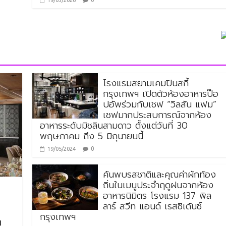
19/03/2026
โรงแรมสยามเคมปินสกี้
กรุงเทพฯ เปิดตัวห้องอาหารป๊อ
ปอัพร่วมกับเชฟ “วิลสัน แฟม”
เชฟมากประสบการณ์จากห้อง
อาหารระดับมิชลินสามดาว ตั้งแต่วันที่ 30
พฤษภาคม ถึง 5 มิถุนายนนี้
0
19/05/2024
ค้นพบรสชาติและคุณค่าผักท้อง
ถิ่นในเมนูประจำฤดูฝนจากห้อง
อาหารนิมิตร โรงแรม 137 พิล
ลาร์ สวีท แอนด์ เรสซิเด้นซ์
กรุงเทพฯ
บ