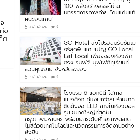
100 พลังสร้างสรรค์ผ่าน
นิทรรศการภาพถ่าย “คนแก่นแท้
คนขอนแก่น”
าจ
0
30/04/2026
rio
ก็ต
GO Hotel ส่งโปรฮอตรับซัมเม
อร์สุดฟินแคมเปญ GO Local
Eat Local เพียงจองห้องพัก
ตรง รับฟรี! บุฟเฟต์ทุเรียนที่
สวนคุณยาย จังหวัดระยอง
0
20/03/2026
โรงแรม ดิ แอทธินี โฮเทล
แบงค็อก ทุ่มงบกว่าสิบล้านบาท
ติดตั้งจอ LED ภายในห้องบอล
รูม ขนาดใหญ่ที่สุดใน
กรุงเทพมหานคร พร้อมยกระดับศักยภาพตลาด
ไมซ์ด้วยเทคโนโลยีและนวัตกรรมการจัดงานอย่าง
ยั่งยืน
0