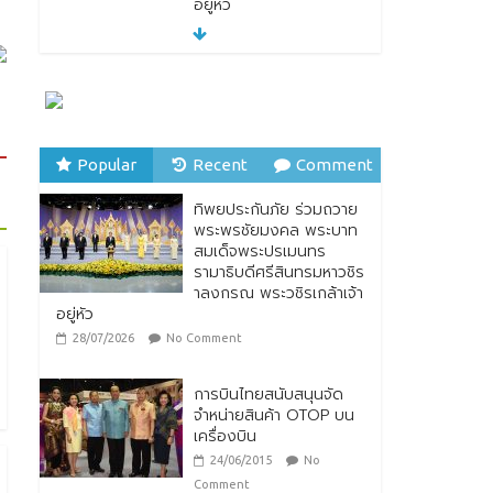
อยู่หัว
28/07/2026
No Comment
ทิพยประกันภัย ผนึกกำลัง
ไปรษณีย์ไทย ต่อยอด
ความร่วมมือกว่า 10 ปี สู่
พันธมิตรเชิงกลยุทธ์ ยก
ระดับบริการดิจิทัลและการ
Popular
Recent
Comment
เข้าถึงประกันภัยเพื่อ
ประชาชน
ทิพยประกันภัย ร่วมถวาย
พระพรชัยมงคล พระบาท
28/07/2026
No Comment
สมเด็จพระปรเมนทร
รามาธิบดีศรีสินทรมหาวชิร
ตกแต่งบ้านรับหน้าฝน
าลงกรณ พระวชิรเกล้าเจ้า
24/07/2026
No
อยู่หัว
Comment
28/07/2026
No Comment
การบินไทยสนับสนุนจัด
จำหน่ายสินค้า OTOP บน
เครื่องบิน
24/06/2015
No
Comment