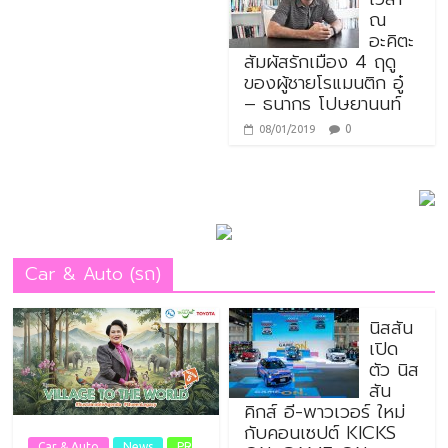
ณ
อะคิตะ
สัมผัสรักเมือง 4 ฤดู
ของผู้ชายโรแมนติก อู๋
– ธนากร โปษยานนท์
0
08/01/2019
Car & Auto (รถ)
นิสสัน
เปิด
ตัว นิส
สัน
คิกส์ อี-พาวเวอร์ ใหม่
กับคอนเซปต์ KICKS
Car & Auto
News
PR