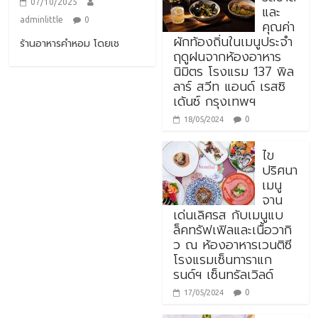
07/10/2025
และ
adminlittle
0
คุณค่า
ผักท้องถิ่นในเมนูประจำ
ร้านอาหารคำหอม โดยเช
ฤดูฝนจากห้องอาหาร
นิมิตร โรงแรม 137 พิล
ลาร์ สวีท แอนด์ เรสซิ
เด้นซ์ กรุงเทพฯ
0
18/05/2024
ไข
ปริศนา
เมนู
จาน
เด่นเลิศรส กับเมนูแบ
ล็คทรัฟเฟิลและเนื้อวากิ
ว ณ ห้องอาหารเวนติซี
โรงแรมเซ็นทาราแก
รนด์ฯ เซ็นทรัลเวิลด์
0
17/05/2024