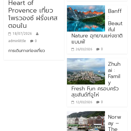
Heart of
Provence เที่ยว
Banff
:
โพรวองซ์ ฝรั่งเศส
Beaut
ตอนใน
iful
Nature อุทยานแห่งชาติ
18/07/2026
แบมฟ์
adminlittle
0
0
26/03/2026
การเดินทางท่องเที่ยว
Zhuh
ai :
Famil
y
Fresh Fun ครอบครัว
สุขสันต์ที่จูไห่
0
12/03/2026
Norw
ay –
The