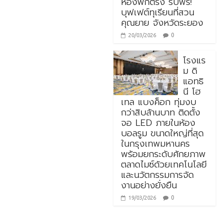
ห้องพักตรง รับฟรี!
บุฟเฟต์ทุเรียนที่สวน
คุณยาย จังหวัดระยอง
0
20/03/2026
โรงแร
ม ดิ
แอทธิ
นี โฮ
เทล แบงค็อก ทุ่มงบ
กว่าสิบล้านบาท ติดตั้ง
จอ LED ภายในห้อง
บอลรูม ขนาดใหญ่ที่สุด
ในกรุงเทพมหานคร
พร้อมยกระดับศักยภาพ
ตลาดไมซ์ด้วยเทคโนโลยี
และนวัตกรรมการจัด
งานอย่างยั่งยืน
0
19/03/2026