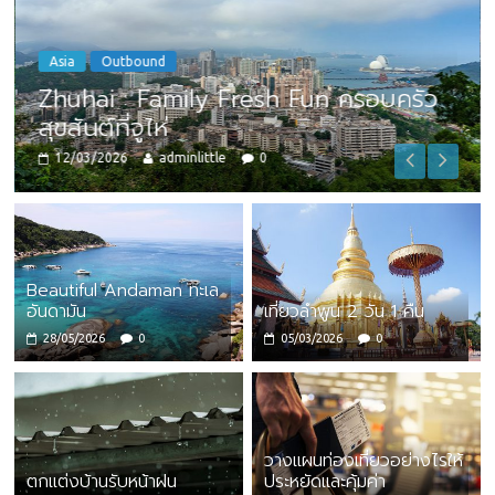
Asia
Outbound
Zhuhai : Family Fresh Fun ครอบครัว
สุขสันต์ที่จูไห่
12/03/2026
adminlittle
0
Beautiful Andaman ทะเล
อันดามัน
เที่ยวลำพูน 2 วัน 1 คืน
28/05/2026
0
05/03/2026
0
วางแผนท่องเที่ยวอย่างไรให้
ตกแต่งบ้านรับหน้าฝน
ประหยัดและคุ้มค่า