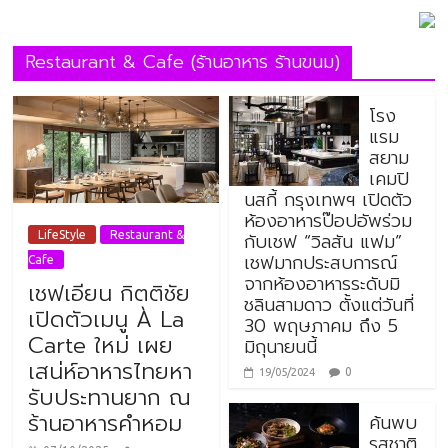
Restaurant & Cafe (ร้านอาหาร ร้านขนม)
โรง
แรม
สยาม
เคมปิ
นสกี้ กรุงเทพฯ เปิดตัว
ห้องอาหารป๊อปอัพร่วม
กับเชฟ “วิลสัน แฟม”
LifeStyle
Restaurant &
เชฟมากประสบการณ์
Cafe
จากห้องอาหารระดับมิ
เชฟเอียน กิตติชัย
ชลินสามดาว ตั้งแต่วันที่
เปิดตัวเมนู À La
30 พฤษภาคม ถึง 5
Carte ใหม่ เผย
มิถุนายนนี้
เสน่ห์อาหารไทยหา
0
19/05/2024
รับประทานยาก ณ
ร้านอาหารคำหอม
ค้นพบ
รสชาติ