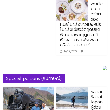
พบกับ
ความ
อร่อย
ของ
หน่อไม้ฝรั่งขาวและหน่อ
ไม้ฝรั่งเขียววัตถุดิบสุด
พิเศษเฉพาะฤดูกาล ที่
ห้องอาหาร ไฟร์เพลส
กริลล์ แอนด์ บาร์
0
14/04/2024
Special persons (สัมภาษณ์)
Sabai
Sabai
Japan
ผู้ช่วย