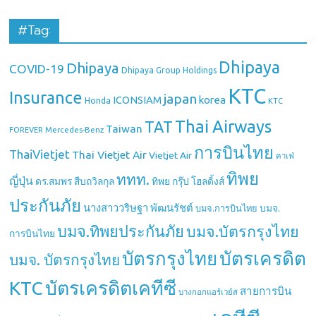
#Tag:
Dhipaya
Dhipaya
COVID-19
Dhipaya Group Holdings
KTC
Insurance
japan
ICONSIAM
korea
Honda
KTC
Thai Airways
TAT
Taiwan
Mercedes-Benz
FOREVER
การบินไทย
ThaiVietjet
Thai Vietjet Air
Vietjet Air
คาเฟ่
ทิพย
ททท.
ญี่ปุ่น
ดร.สมพร สืบถวิลกุล
ทิพย กรุ๊ป โฮลดิ้งส์
ประกันภัย
นางสาววริษฐา พัฒนรัชต์
บมจ.
บมจ.การบินไทย
บมจ.ทิพยประกันภัย
บมจ.บัตรกรุงไทย
การบินไทย
บัตรกรุงไทย
บัตรเครดิต
บมจ. บัตรกรุงไทย
บัตรเครดิตเคทีซี
KTC
สายการบิน
บางกอกแอร์เวย์ส