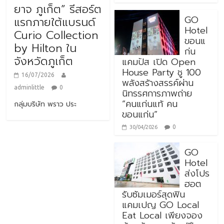
ยาจ ภูเก็ต” รีสอร์ต
GO
แรกภายใต้แบรนด์
Hotel
Curio Collection
ขอนแ
by Hilton ใน
ก่น
จังหวัดภูเก็ต
แคมปัส เปิด Open
House Party ชู 100
16/07/2026
พลังสร้างสรรค์ผ่าน
adminlittle
0
นิทรรศการภาพถ่าย
“คนแก่นแท้ คน
กลุ่มบริษัท พราว ประ
ขอนแก่น”
0
30/04/2026
GO
Hotel
ส่งโปร
ฮอต
รับซัมเมอร์สุดฟิน
แคมเปญ GO Local
Eat Local เพียงจอง