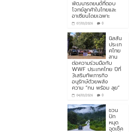
พัฒนารถยนต์ที่ตอบ
โจทย์ลูกค้าในไทยและ
อาเซียนโดยเฉพาะ
0
07/03/2026
นิสสัน
ประเท
ศไทย
สาน
ต่อความร่วมมือกับ
WWF ประเทศไทย ปีที่
3เสริมทัพภารกิจ
อนุรักษ์ด้วยพลัง
ความ “ทน พร้อม ลุย”
0
04/03/2026
ชวน
ปัก
หมุด
จุดเช็ค