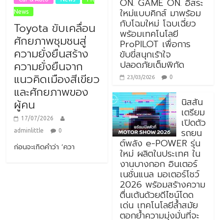
ON. GAME ON. อิสระ
ใหม่แบบคิกส์ มาพร้อม
News
กับโฉมใหม่ โฉบเฉี่ยว
Toyota ขับเคลื่อน
พร้อมเทคโนโลยี
ศักยภาพชุมชนสู่
ProPILOT เพื่อการ
ความยั่งยืนสร้าง
ขับขี่สนุกเร้าใจ
ปลอดภัยเต็มพิกัด
ความยั่งยืนจาก
แนวคิดเมืองสีเขียว
0
23/03/2026
และศักยภาพของ
นิสสัน
ผู้คน
เตรียม
17/07/2026
เปิดตัว
รถยน
adminlittle
0
ต์พลัง e-POWER รุ่น
ก่อนจะเกิดคำว่า ‘ควา
ใหม่ ผลิตในประเทศ ใน
งานบางกอก อินเตอร์
เนชั่นแนล มอเตอร์โชว์
2026 พร้อมสร้างความ
ตื่นเต้นด้วยดีไซน์โดด
เด่น เทคโนโลยีล้ำสมัย
ตอกย้ำความมุ่งมั่นที่จะ