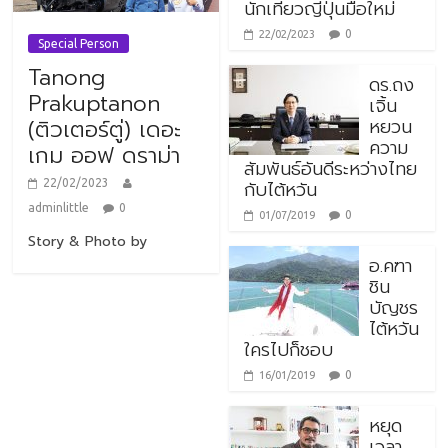
นักเที่ยวญี่ปุ่นมือใหม่
0
22/02/2023
Special Person
Tanong
ดร.ถง
Prakuptanon
เจิ้น
หยวน
(ติวเตอร์ตู่) เดอะ
ความ
เกม ออฟ ดราม่า
สัมพันธ์อันดีระหว่างไทย
กับไต้หวัน
22/02/2023
adminlittle
0
0
01/07/2019
Story & Photo by
อ.คฑา
ชิน
บัญชร
ไต้หวัน
ใครไปก็ชอบ
0
16/01/2019
หยุด
เวลา