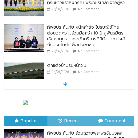
ทรมหาวชิราลงกรณ พระวชิรเกล้าเจ้าอยู่หัว
28/07/2026
No Comment
ทิพยประกันภัย ผนึกกำลัง ไปรษณีย์ไทย
ต่อยอดความร่วมมือกว่า 10 ปี สู่พันธมิตร
เชิงกลยุทธ์ ยกระดับบริการดิจิทัลและการเข้า
ถึงประกันภัยเพื่อประชาชน
28/07/2026
No Comment
ตกแต่งบ้านรับหน้าฝน
24/07/2026
No Comment
“รมว.ซาบีดา” แถลงข่าวเปิดตัวกิจกรรมการ
ยกระดับอาหารไทยพื้นถิ่นสู่อาหารโลก “Thai
Local Food to World Food” พร้อมกับการ
เปิดตัวตราสัญลักษณ์ “Thailand Best
Popular
Recent
Comment
Local Food”
23/07/2026
No Comment
ทิพยประกันภัย ร่วมถวายพระพรชัยมงคล