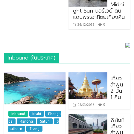
Midni
ght Sun นอร์เวย์ ดิน
แดนพระอาทิตย์เที่ยงคืน
0
26/12/2025
Inbound (ในประเทศ)
เที่ยว
ลำพูน
2 วัน
1 คืน
0
05/03/2026
Inbound
Krabi
Phangn
พิกัดที่
ga
Ranong
Satun
S
เที่ยว
outhern
Trang
ลำพูน