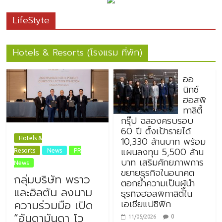
LifeStyte
Hotels & Resorts (โรงแรม ที่พัก)
ออ
นิกซ์
ฮอสพิ
ทาลิตี้
กรุ๊ป ฉลองครบรอบ
60 ปี ตั้งเป้ารายได้
10,330 ล้านบาท พร้อม
Hotels &
แผนลงทุน 5,500 ล้าน
Resorts
News
PR
บาท เสริมศักยภาพการ
News
ขยายธุรกิจในอนาคต
กลุ่มบริษัท พราว
ตอกย้ำความเป็นผู้นำ
และฮิลตัน ลงนาม
ธุรกิจฮอสพิทาลิตี้ใน
เอเชียแปซิฟิก
ความร่วมมือ เปิด
“อันดามันดา โว
0
11/05/2026