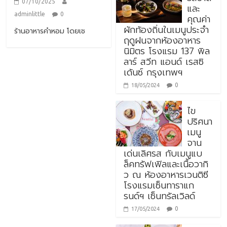
07/10/2025
และ
adminlittle
0
คุณค่า
ผักท้องถิ่นในเมนูประจำ
ร้านอาหารคำหอม โดยเช
ฤดูฝนจากห้องอาหาร
นิมิตร โรงแรม 137 พิล
ลาร์ สวีท แอนด์ เรสซิ
เด้นซ์ กรุงเทพฯ
0
18/05/2024
ไข
ปริศนา
เมนู
จาน
เด่นเลิศรส กับเมนูแบ
ล็คทรัฟเฟิลและเนื้อวากิ
ว ณ ห้องอาหารเวนติซี
โรงแรมเซ็นทาราแก
รนด์ฯ เซ็นทรัลเวิลด์
0
17/05/2024