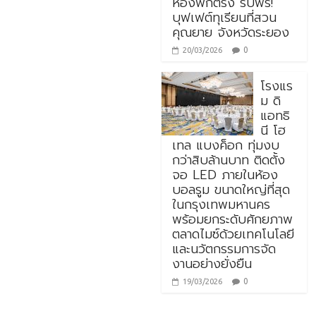
ห้องพักตรง รับฟรี!
บุฟเฟต์ทุเรียนที่สวน
คุณยาย จังหวัดระยอง
0
20/03/2026
โรงแร
ม ดิ
แอทธิ
นี โฮ
เทล แบงค็อก ทุ่มงบ
กว่าสิบล้านบาท ติดตั้ง
จอ LED ภายในห้อง
บอลรูม ขนาดใหญ่ที่สุด
ในกรุงเทพมหานคร
พร้อมยกระดับศักยภาพ
ตลาดไมซ์ด้วยเทคโนโลยี
และนวัตกรรมการจัด
งานอย่างยั่งยืน
0
19/03/2026