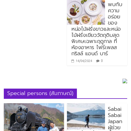
พบกับ
ความ
อร่อย
ของ
หน่อไม้ฝรั่งขาวและหน่อ
ไม้ฝรั่งเขียววัตถุดิบสุด
พิเศษเฉพาะฤดูกาล ที่
ห้องอาหาร ไฟร์เพลส
กริลล์ แอนด์ บาร์
0
14/04/2024
Special persons (สัมภาษณ์)
Sabai
Sabai
Japan
ผู้ช่วย