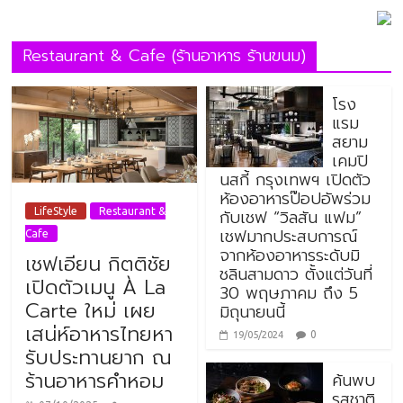
Restaurant & Cafe (ร้านอาหาร ร้านขนม)
โรง
แรม
สยาม
เคมปิ
นสกี้ กรุงเทพฯ เปิดตัว
ห้องอาหารป๊อปอัพร่วม
กับเชฟ “วิลสัน แฟม”
LifeStyle
Restaurant &
เชฟมากประสบการณ์
Cafe
จากห้องอาหารระดับมิ
เชฟเอียน กิตติชัย
ชลินสามดาว ตั้งแต่วันที่
เปิดตัวเมนู À La
30 พฤษภาคม ถึง 5
Carte ใหม่ เผย
มิถุนายนนี้
เสน่ห์อาหารไทยหา
0
19/05/2024
รับประทานยาก ณ
ร้านอาหารคำหอม
ค้นพบ
รสชาติ