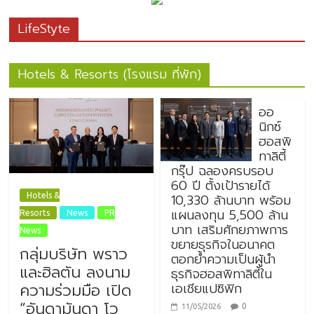
LifeStyte
Hotels & Resorts (โรงแรม ที่พัก)
ออ
นิกซ์
ฮอสพิ
ทาลิตี้
กรุ๊ป ฉลองครบรอบ
60 ปี ตั้งเป้ารายได้
10,330 ล้านบาท พร้อม
Hotels &
แผนลงทุน 5,500 ล้าน
Resorts
News
PR
บาท เสริมศักยภาพการ
News
ขยายธุรกิจในอนาคต
กลุ่มบริษัท พราว
ตอกย้ำความเป็นผู้นำ
และฮิลตัน ลงนาม
ธุรกิจฮอสพิทาลิตี้ใน
เอเชียแปซิฟิก
ความร่วมมือ เปิด
“อันดามันดา โว
0
11/05/2026