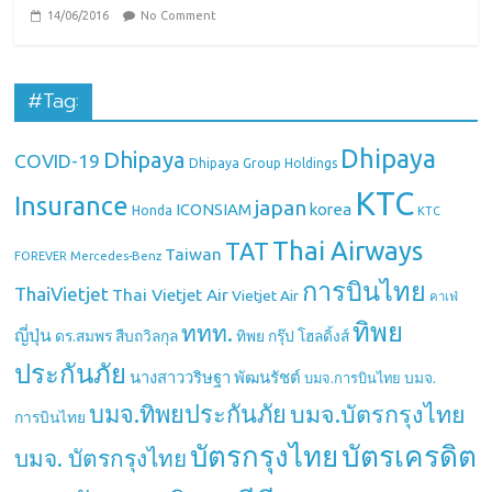
14/06/2016
No Comment
#Tag:
Dhipaya
Dhipaya
COVID-19
Dhipaya Group Holdings
KTC
Insurance
japan
ICONSIAM
korea
Honda
KTC
Thai Airways
TAT
Taiwan
Mercedes-Benz
FOREVER
การบินไทย
ThaiVietjet
Thai Vietjet Air
Vietjet Air
คาเฟ่
ทิพย
ททท.
ญี่ปุ่น
ดร.สมพร สืบถวิลกุล
ทิพย กรุ๊ป โฮลดิ้งส์
ประกันภัย
นางสาววริษฐา พัฒนรัชต์
บมจ.
บมจ.การบินไทย
บมจ.ทิพยประกันภัย
บมจ.บัตรกรุงไทย
การบินไทย
บัตรกรุงไทย
บัตรเครดิต
บมจ. บัตรกรุงไทย