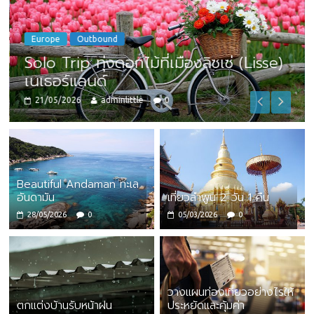
Europe
Outbound
Solo Trip ทุ่งดอกไม้ที่เมืองลิซเซ่ (Lisse)
เนเธอร์แลนด์
21/05/2026
adminlittle
0
Beautiful Andaman ทะเล
อันดามัน
เที่ยวลำพูน 2 วัน 1 คืน
28/05/2026
0
05/03/2026
0
วางแผนท่องเที่ยวอย่างไรให้
ตกแต่งบ้านรับหน้าฝน
ประหยัดและคุ้มค่า