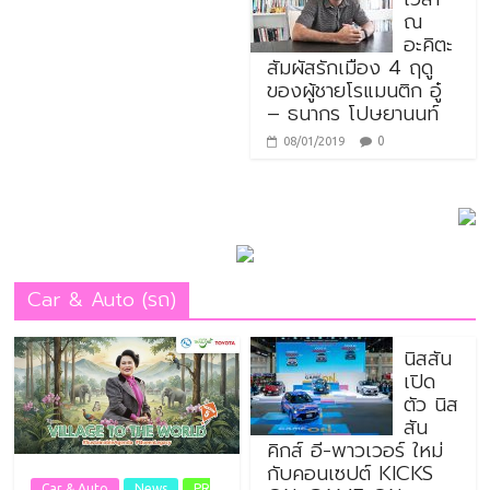
ณ
อะคิตะ
สัมผัสรักเมือง 4 ฤดู
ของผู้ชายโรแมนติก อู๋
– ธนากร โปษยานนท์
0
08/01/2019
Car & Auto (รถ)
นิสสัน
เปิด
ตัว นิส
สัน
คิกส์ อี-พาวเวอร์ ใหม่
กับคอนเซปต์ KICKS
Car & Auto
News
PR