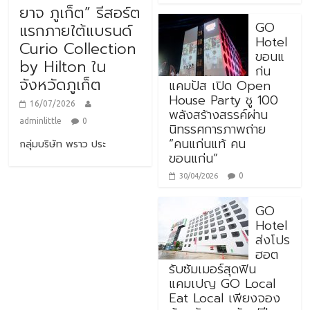
ยาจ ภูเก็ต” รีสอร์ต
GO
แรกภายใต้แบรนด์
Hotel
Curio Collection
ขอนแ
by Hilton ใน
ก่น
จังหวัดภูเก็ต
แคมปัส เปิด Open
House Party ชู 100
16/07/2026
พลังสร้างสรรค์ผ่าน
adminlittle
0
นิทรรศการภาพถ่าย
“คนแก่นแท้ คน
กลุ่มบริษัท พราว ประ
ขอนแก่น”
0
30/04/2026
GO
Hotel
ส่งโปร
ฮอต
รับซัมเมอร์สุดฟิน
แคมเปญ GO Local
Eat Local เพียงจอง