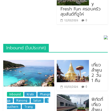
y
Fresh Fun ครอบครัว
สุขสันต์ที่จูไห่
0
12/03/2026
Inbound (ในประเทศ)
เที่ยว
ลำพูน
2 วัน
1 คืน
0
05/03/2026
Inbound
Krabi
Phangn
พิกัดที่
ga
Ranong
Satun
S
เที่ยว
outhern
Trang
ลำพูน