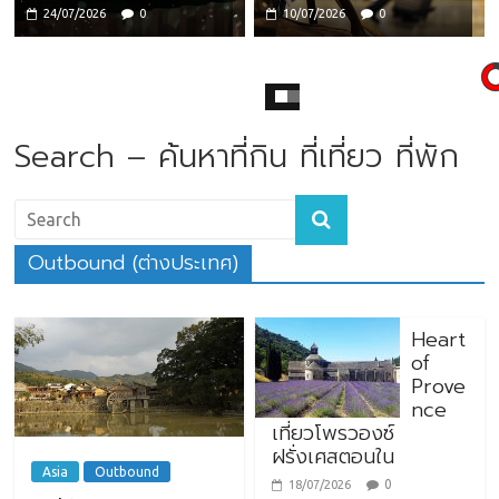
24/07/2026
0
10/07/2026
0
Search – ค้นหาที่กิน ที่เที่ยว ที่พัก
Outbound (ต่างประเทศ)
Heart
of
Prove
nce
เที่ยวโพรวองซ์
ฝรั่งเศสตอนใน
Asia
Outbound
0
18/07/2026