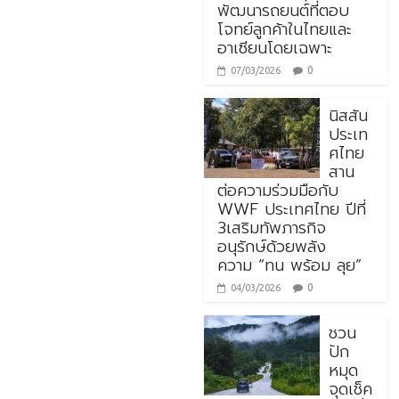
พัฒนารถยนต์ที่ตอบ
โจทย์ลูกค้าในไทยและ
อาเซียนโดยเฉพาะ
0
07/03/2026
นิสสัน
ประเท
ศไทย
สาน
ต่อความร่วมมือกับ
WWF ประเทศไทย ปีที่
3เสริมทัพภารกิจ
อนุรักษ์ด้วยพลัง
ความ “ทน พร้อม ลุย”
0
04/03/2026
ชวน
ปัก
หมุด
จุดเช็ค