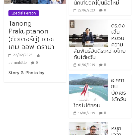
นักเที่ยวญี่ปุ่นมือใหม่
0
22/02/2023
Special Person
Tanong
ดร.ถง
Prakuptanon
เจิ้น
หยวน
(ติวเตอร์ตู่) เดอะ
ความ
เกม ออฟ ดราม่า
สัมพันธ์อันดีระหว่างไทย
กับไต้หวัน
22/02/2023
adminlittle
0
0
01/07/2019
Story & Photo by
อ.คฑา
ชิน
บัญชร
ไต้หวัน
ใครไปก็ชอบ
0
16/01/2019
หยุด
เวลา