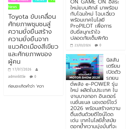
ON. GAME ON. อิสระ
ใหม่แบบคิกส์ มาพร้อม
News
กับโฉมใหม่ โฉบเฉี่ยว
Toyota ขับเคลื่อน
พร้อมเทคโนโลยี
ศักยภาพชุมชนสู่
ProPILOT เพื่อการ
ความยั่งยืนสร้าง
ขับขี่สนุกเร้าใจ
ปลอดภัยเต็มพิกัด
ความยั่งยืนจาก
แนวคิดเมืองสีเขียว
0
23/03/2026
และศักยภาพของ
นิสสัน
ผู้คน
เตรียม
17/07/2026
เปิดตัว
รถยน
adminlittle
0
ต์พลัง e-POWER รุ่น
ก่อนจะเกิดคำว่า ‘ควา
ใหม่ ผลิตในประเทศ ใน
งานบางกอก อินเตอร์
เนชั่นแนล มอเตอร์โชว์
2026 พร้อมสร้างความ
ตื่นเต้นด้วยดีไซน์โดด
เด่น เทคโนโลยีล้ำสมัย
ตอกย้ำความมุ่งมั่นที่จะ