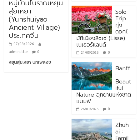
หมู่บ้านโบราณหยุน
สุ่ยเหยา
Solo
Trip
(Yunshuiyao
ทุ่ง
Ancient Village)
ดอกไ
ประเทศจีน
ม้ที่เมืองลิซเซ่ (Lisse)
เนเธอร์แลนด์
07/08/2026
adminlittle
0
0
21/05/2026
หยุนสุ่ยเหยา บทเพลงข
Banff
:
Beaut
iful
Nature อุทยานแห่งชาติ
แบมฟ์
0
26/03/2026
Zhuh
ai :
Famil