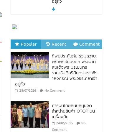
อยู่หัว
28/07/2026
No Comment
ทิพยประกันภัย ผนึกกำลัง
ไปรษณีย์ไทย ต่อยอด
ความร่วมมือกว่า 10 ปี สู่
พันธมิตรเชิงกลยุทธ์ ยก
ระดับบริการดิจิทัลและการ
Popular
Recent
Comment
เข้าถึงประกันภัยเพื่อ
ประชาชน
ทิพยประกันภัย ร่วมถวาย
พระพรชัยมงคล พระบาท
28/07/2026
No Comment
สมเด็จพระปรเมนทร
รามาธิบดีศรีสินทรมหาวชิร
ตกแต่งบ้านรับหน้าฝน
าลงกรณ พระวชิรเกล้าเจ้า
24/07/2026
No
อยู่หัว
Comment
28/07/2026
No Comment
การบินไทยสนับสนุนจัด
จำหน่ายสินค้า OTOP บน
เครื่องบิน
24/06/2015
No
Comment