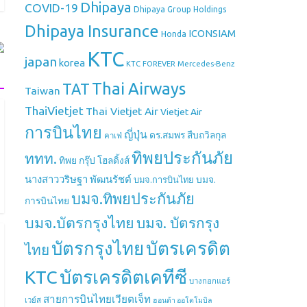
Dhipaya
COVID-19
Dhipaya Group Holdings
Dhipaya Insurance
ICONSIAM
Honda
KTC
japan
korea
Mercedes-Benz
KTC FOREVER
Thai Airways
TAT
Taiwan
ThaiVietjet
Thai Vietjet Air
Vietjet Air
การบินไทย
ญี่ปุ่น
ดร.สมพร สืบถวิลกุล
คาเฟ่
ทิพยประกันภัย
ททท.
ทิพย กรุ๊ป โฮลดิ้งส์
นางสาววริษฐา พัฒนรัชต์
บมจ.
บมจ.การบินไทย
บมจ.ทิพยประกันภัย
การบินไทย
บมจ.บัตรกรุงไทย
บมจ. บัตรกรุง
บัตรกรุงไทย
บัตรเครดิต
ไทย
บัตรเครดิตเคทีซี
KTC
บางกอกแอร์
สายการบินไทยเวียตเจ็ท
เวย์ส
ฮอนด้า ออโตโมบิล