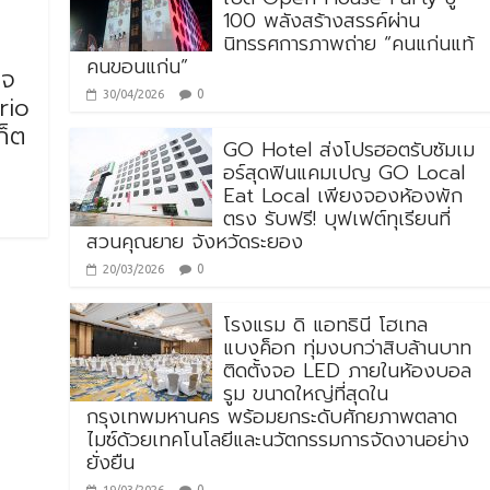
100 พลังสร้างสรรค์ผ่าน
นิทรรศการภาพถ่าย “คนแก่นแท้
คนขอนแก่น”
าจ
0
30/04/2026
rio
ก็ต
GO Hotel ส่งโปรฮอตรับซัมเม
อร์สุดฟินแคมเปญ GO Local
Eat Local เพียงจองห้องพัก
ตรง รับฟรี! บุฟเฟต์ทุเรียนที่
สวนคุณยาย จังหวัดระยอง
0
20/03/2026
โรงแรม ดิ แอทธินี โฮเทล
แบงค็อก ทุ่มงบกว่าสิบล้านบาท
ติดตั้งจอ LED ภายในห้องบอล
รูม ขนาดใหญ่ที่สุดใน
กรุงเทพมหานคร พร้อมยกระดับศักยภาพตลาด
ไมซ์ด้วยเทคโนโลยีและนวัตกรรมการจัดงานอย่าง
ยั่งยืน
0