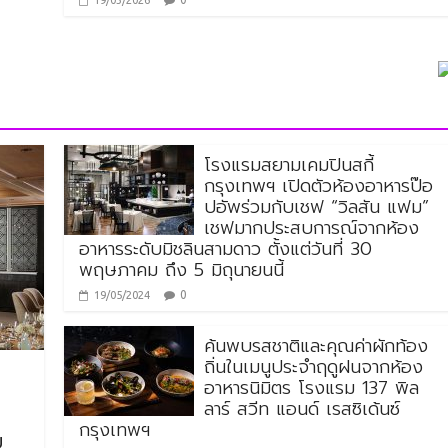
19/03/2026
โรงแรมสยามเคมปินสกี้
กรุงเทพฯ เปิดตัวห้องอาหารป๊อ
ปอัพร่วมกับเชฟ “วิลสัน แฟม”
เชฟมากประสบการณ์จากห้อง
อาหารระดับมิชลินสามดาว ตั้งแต่วันที่ 30
พฤษภาคม ถึง 5 มิถุนายนนี้
0
19/05/2024
ค้นพบรสชาติและคุณค่าผักท้อง
ถิ่นในเมนูประจำฤดูฝนจากห้อง
อาหารนิมิตร โรงแรม 137 พิล
ลาร์ สวีท แอนด์ เรสซิเด้นซ์
กรุงเทพฯ
บ