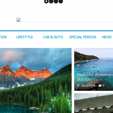
TION
LIFESTYLE
CAR & AUTO
SPECIAL PERSON
NEWS
Beautiful Andaman
อันดามัน
28/05/2026
0
Asia
Outbound