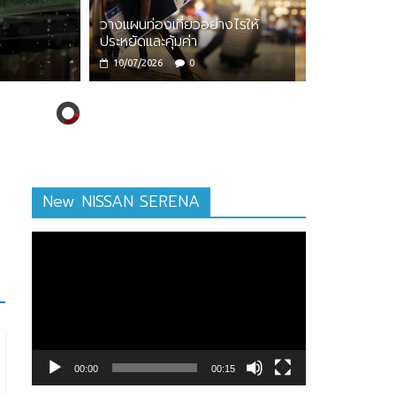
วางแผนท่องเที่ยวอย่างไรให้
ly Fresh Fun ครอบครัวสุขสันต์ที่จูไห่
ประหยัดและคุ้มค่า
nlittle
0
10/07/2026
0
New NISSAN SERENA
ตัว
เล่น
ไฟล์
วิดีโอ
00:00
00:15