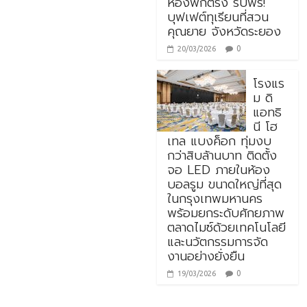
ห้องพักตรง รับฟรี!
บุฟเฟต์ทุเรียนที่สวน
คุณยาย จังหวัดระยอง
0
20/03/2026
โรงแร
ม ดิ
แอทธิ
นี โฮ
เทล แบงค็อก ทุ่มงบ
กว่าสิบล้านบาท ติดตั้ง
จอ LED ภายในห้อง
บอลรูม ขนาดใหญ่ที่สุด
ในกรุงเทพมหานคร
พร้อมยกระดับศักยภาพ
ตลาดไมซ์ด้วยเทคโนโลยี
และนวัตกรรมการจัด
งานอย่างยั่งยืน
0
19/03/2026