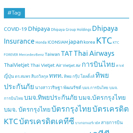
#Tag:
Dhipaya
Dhipaya
COVID-19
Dhipaya Group Holdings
KTC
Insurance
japan
ICONSIAM
korea
Honda
KTC
Thai Airways
TAT
Taiwan
Mercedes-Benz
FOREVER
การบินไทย
ThaiVietjet
Thai Vietjet Air
Vietjet Air
คาเฟ่
ทิพย
ททท.
ญี่ปุ่น
ดร.สมพร สืบถวิลกุล
ทิพย กรุ๊ป โฮลดิ้งส์
ประกันภัย
นางสาววริษฐา พัฒนรัชต์
บมจ.
บมจ.การบินไทย
บมจ.ทิพยประกันภัย
บมจ.บัตรกรุงไทย
การบินไทย
บัตรกรุงไทย
บัตรเครดิต
บมจ. บัตรกรุงไทย
บัตรเครดิตเคทีซี
KTC
สายการบิน
บางกอกแอร์เวย์ส