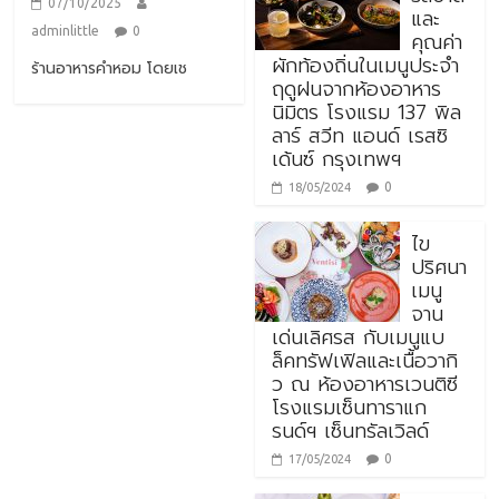
07/10/2025
และ
adminlittle
0
คุณค่า
ผักท้องถิ่นในเมนูประจำ
ร้านอาหารคำหอม โดยเช
ฤดูฝนจากห้องอาหาร
นิมิตร โรงแรม 137 พิล
ลาร์ สวีท แอนด์ เรสซิ
เด้นซ์ กรุงเทพฯ
0
18/05/2024
ไข
ปริศนา
เมนู
จาน
เด่นเลิศรส กับเมนูแบ
ล็คทรัฟเฟิลและเนื้อวากิ
ว ณ ห้องอาหารเวนติซี
โรงแรมเซ็นทาราแก
รนด์ฯ เซ็นทรัลเวิลด์
0
17/05/2024