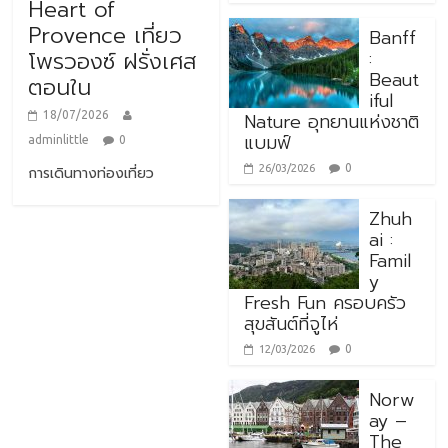
Heart of
Provence เที่ยว
Banff
:
โพรวองซ์ ฝรั่งเศส
Beaut
ตอนใน
iful
Nature อุทยานแห่งชาติ
18/07/2026
แบมฟ์
adminlittle
0
0
26/03/2026
การเดินทางท่องเที่ยว
Zhuh
ai :
Famil
y
Fresh Fun ครอบครัว
สุขสันต์ที่จูไห่
0
12/03/2026
Norw
ay –
The