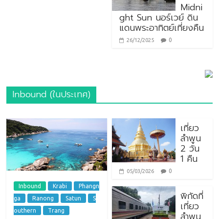
Midni
ght Sun นอร์เวย์ ดิน
แดนพระอาทิตย์เที่ยงคืน
0
26/12/2025
Inbound (ในประเทศ)
เที่ยว
ลำพูน
2 วัน
1 คืน
0
05/03/2026
Inbound
Krabi
Phangn
พิกัดที่
ga
Ranong
Satun
S
เที่ยว
outhern
Trang
ลำพูน