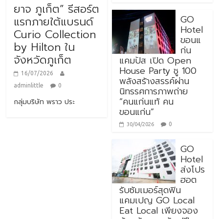
ยาจ ภูเก็ต” รีสอร์ต
GO
แรกภายใต้แบรนด์
Hotel
Curio Collection
ขอนแ
by Hilton ใน
ก่น
จังหวัดภูเก็ต
แคมปัส เปิด Open
House Party ชู 100
16/07/2026
พลังสร้างสรรค์ผ่าน
adminlittle
0
นิทรรศการภาพถ่าย
“คนแก่นแท้ คน
กลุ่มบริษัท พราว ประ
ขอนแก่น”
0
30/04/2026
GO
Hotel
ส่งโปร
ฮอต
รับซัมเมอร์สุดฟิน
แคมเปญ GO Local
Eat Local เพียงจอง