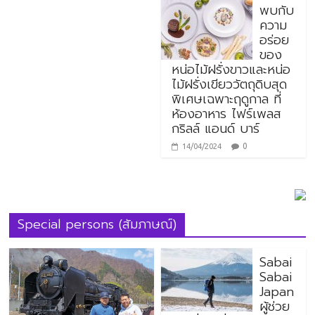
พบกับ
ความ
อร่อย
ของ
หน่อไม้ฝรั่งขาวและหน่อ
ไม้ฝรั่งเขียววัตถุดิบสุด
พิเศษเฉพาะฤดูกาล ที่
ห้องอาหาร ไฟร์เพลส
กริลล์ แอนด์ บาร์
0
14/04/2024
Special persons (สัมภาษณ์)
Sabai
Sabai
Japan
ผู้ช่วย