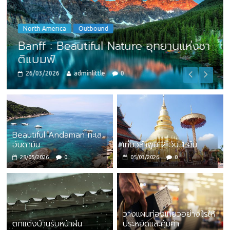
North America
Outbound
Banff : Beautiful Nature อุทยานแห่งชา
ติแบมฟ์
26/03/2026
adminlittle
0
Beautiful Andaman ทะเล
อันดามัน
เที่ยวลำพูน 2 วัน 1 คืน
28/05/2026
0
05/03/2026
0
วางแผนท่องเที่ยวอย่างไรให้
ตกแต่งบ้านรับหน้าฝน
ประหยัดและคุ้มค่า