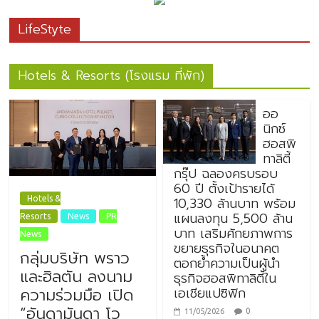
LifeStyte
Hotels & Resorts (โรงแรม ที่พัก)
ออ
นิกซ์
ฮอสพิ
ทาลิตี้
กรุ๊ป ฉลองครบรอบ
60 ปี ตั้งเป้ารายได้
10,330 ล้านบาท พร้อม
Hotels &
แผนลงทุน 5,500 ล้าน
Resorts
News
PR
บาท เสริมศักยภาพการ
News
ขยายธุรกิจในอนาคต
กลุ่มบริษัท พราว
ตอกย้ำความเป็นผู้นำ
และฮิลตัน ลงนาม
ธุรกิจฮอสพิทาลิตี้ใน
เอเชียแปซิฟิก
ความร่วมมือ เปิด
“อันดามันดา โว
0
11/05/2026