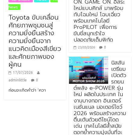
ON. GAME ON. อิสระ
ใหม่แบบคิกส์ มาพร้อม
News
กับโฉมใหม่ โฉบเฉี่ยว
Toyota ขับเคลื่อน
พร้อมเทคโนโลยี
ศักยภาพชุมชนสู่
ProPILOT เพื่อการ
ความยั่งยืนสร้าง
ขับขี่สนุกเร้าใจ
ปลอดภัยเต็มพิกัด
ความยั่งยืนจาก
แนวคิดเมืองสีเขียว
0
23/03/2026
และศักยภาพของ
นิสสัน
ผู้คน
เตรียม
17/07/2026
เปิดตัว
รถยน
adminlittle
0
ต์พลัง e-POWER รุ่น
ก่อนจะเกิดคำว่า ‘ควา
ใหม่ ผลิตในประเทศ ใน
งานบางกอก อินเตอร์
เนชั่นแนล มอเตอร์โชว์
2026 พร้อมสร้างความ
ตื่นเต้นด้วยดีไซน์โดด
เด่น เทคโนโลยีล้ำสมัย
ตอกย้ำความมุ่งมั่นที่จะ