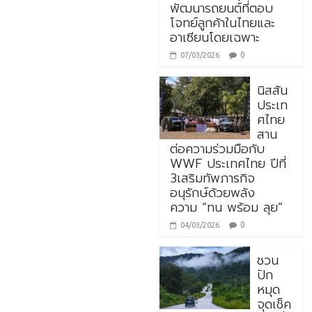
พัฒนารถยนต์ที่ตอบ
โจทย์ลูกค้าในไทยและ
อาเซียนโดยเฉพาะ
0
07/03/2026
นิสสัน
ประเท
ศไทย
สาน
ต่อความร่วมมือกับ
WWF ประเทศไทย ปีที่
3เสริมทัพภารกิจ
อนุรักษ์ด้วยพลัง
ความ “ทน พร้อม ลุย”
0
04/03/2026
ชวน
ปัก
หมุด
จุดเช็ค