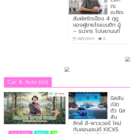
ณ
อะคิตะ
สัมผัสรักเมือง 4 ฤดู
ของผู้ชายโรแมนติก อู๋
– ธนากร โปษยานนท์
0
08/01/2019
Car & Auto (รถ)
นิสสัน
เปิด
ตัว นิส
สัน
คิกส์ อี-พาวเวอร์ ใหม่
กับคอนเซปต์ KICKS
Car & Auto
News
PR