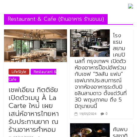
Restaurant & Cafe (ร้านอาหาร ร้านขนม)
โรง
แรม
สยาม
เคมปิ
นสกี้ กรุงเทพฯ เปิดตัว
ห้องอาหารป๊อปอัพร่วม
กับเชฟ “วิลสัน แฟม”
LifeStyle
Restaurant &
เชฟมากประสบการณ์
Cafe
จากห้องอาหารระดับมิ
เชฟเอียน กิตติชัย
ชลินสามดาว ตั้งแต่วันที่
เปิดตัวเมนู À La
30 พฤษภาคม ถึง 5
Carte ใหม่ เผย
มิถุนายนนี้
เสน่ห์อาหารไทยหา
0
19/05/2024
รับประทานยาก ณ
ร้านอาหารคำหอม
ค้นพบ
รสชาติ