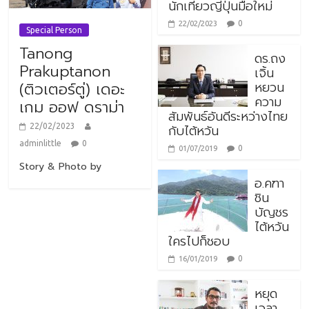
นักเที่ยวญี่ปุ่นมือใหม่
0
22/02/2023
Special Person
Tanong
ดร.ถง
Prakuptanon
เจิ้น
หยวน
(ติวเตอร์ตู่) เดอะ
ความ
เกม ออฟ ดราม่า
สัมพันธ์อันดีระหว่างไทย
กับไต้หวัน
22/02/2023
adminlittle
0
0
01/07/2019
Story & Photo by
อ.คฑา
ชิน
บัญชร
ไต้หวัน
ใครไปก็ชอบ
0
16/01/2019
หยุด
เวลา