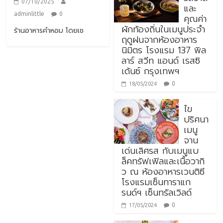
07/10/2025
และ
adminlittle
0
คุณค่า
ผักท้องถิ่นในเมนูประจำ
ร้านอาหารคำหอม โดยเช
ฤดูฝนจากห้องอาหาร
นิมิตร โรงแรม 137 พิล
ลาร์ สวีท แอนด์ เรสซิ
เด้นซ์ กรุงเทพฯ
0
18/05/2024
ไข
ปริศนา
เมนู
จาน
เด่นเลิศรส กับเมนูแบ
ล็คทรัฟเฟิลและเนื้อวากิ
ว ณ ห้องอาหารเวนติซี
โรงแรมเซ็นทาราแก
รนด์ฯ เซ็นทรัลเวิลด์
0
17/05/2024