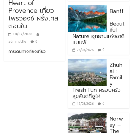
Heart of
Provence เที่ยว
Banff
:
โพรวองซ์ ฝรั่งเศส
Beaut
ตอนใน
iful
Nature อุทยานแห่งชาติ
18/07/2026
แบมฟ์
adminlittle
0
0
26/03/2026
การเดินทางท่องเที่ยว
Zhuh
ai :
Famil
y
Fresh Fun ครอบครัว
สุขสันต์ที่จูไห่
0
12/03/2026
Norw
ay –
The