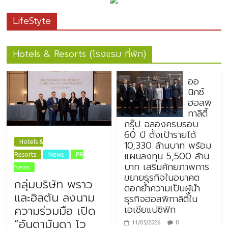
LifeStyte
Hotels & Resorts (โรงแรม ที่พัก)
ออ
นิกซ์
ฮอสพิ
ทาลิตี้
กรุ๊ป ฉลองครบรอบ
60 ปี ตั้งเป้ารายได้
10,330 ล้านบาท พร้อม
Hotels &
แผนลงทุน 5,500 ล้าน
Resorts
News
PR
บาท เสริมศักยภาพการ
News
ขยายธุรกิจในอนาคต
กลุ่มบริษัท พราว
ตอกย้ำความเป็นผู้นำ
และฮิลตัน ลงนาม
ธุรกิจฮอสพิทาลิตี้ใน
เอเชียแปซิฟิก
ความร่วมมือ เปิด
“อันดามันดา โว
0
11/05/2026