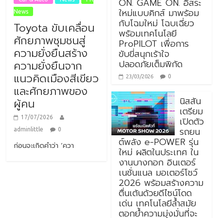
ON. GAME ON. อิสระ
ใหม่แบบคิกส์ มาพร้อม
News
กับโฉมใหม่ โฉบเฉี่ยว
Toyota ขับเคลื่อน
พร้อมเทคโนโลยี
ศักยภาพชุมชนสู่
ProPILOT เพื่อการ
ความยั่งยืนสร้าง
ขับขี่สนุกเร้าใจ
ปลอดภัยเต็มพิกัด
ความยั่งยืนจาก
แนวคิดเมืองสีเขียว
0
23/03/2026
และศักยภาพของ
นิสสัน
ผู้คน
เตรียม
17/07/2026
เปิดตัว
รถยน
adminlittle
0
ต์พลัง e-POWER รุ่น
ก่อนจะเกิดคำว่า ‘ควา
ใหม่ ผลิตในประเทศ ใน
งานบางกอก อินเตอร์
เนชั่นแนล มอเตอร์โชว์
2026 พร้อมสร้างความ
ตื่นเต้นด้วยดีไซน์โดด
เด่น เทคโนโลยีล้ำสมัย
ตอกย้ำความมุ่งมั่นที่จะ