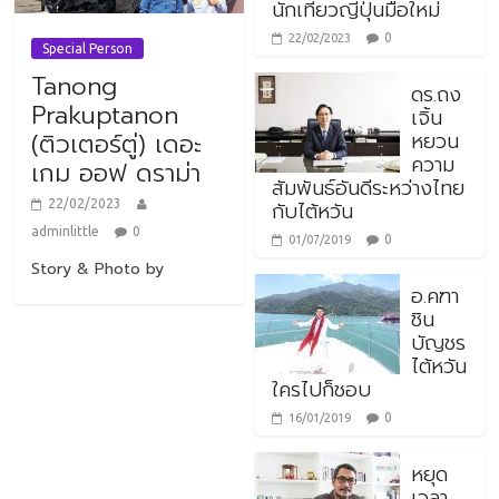
นักเที่ยวญี่ปุ่นมือใหม่
0
22/02/2023
Special Person
Tanong
ดร.ถง
Prakuptanon
เจิ้น
หยวน
(ติวเตอร์ตู่) เดอะ
ความ
เกม ออฟ ดราม่า
สัมพันธ์อันดีระหว่างไทย
กับไต้หวัน
22/02/2023
adminlittle
0
0
01/07/2019
Story & Photo by
อ.คฑา
ชิน
บัญชร
ไต้หวัน
ใครไปก็ชอบ
0
16/01/2019
หยุด
เวลา