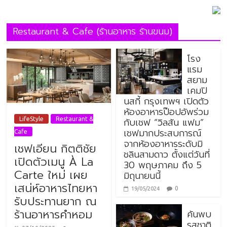
Restaurant & Cafe (ร้านอาหาร ร้านขนม)
โรง
แรม
สยาม
เคมปิ
นสกี้ กรุงเทพฯ เปิดตัว
ห้องอาหารป๊อปอัพร่วม
กับเชฟ “วิลสัน แฟม”
LifeStyle
Restaurant &
เชฟมากประสบการณ์
Cafe
จากห้องอาหารระดับมิ
เชฟเอียน กิตติชัย
ชลินสามดาว ตั้งแต่วันที่
เปิดตัวเมนู À La
30 พฤษภาคม ถึง 5
Carte ใหม่ เผย
มิถุนายนนี้
เสน่ห์อาหารไทยหา
0
19/05/2024
รับประทานยาก ณ
ร้านอาหารคำหอม
ค้นพบ
รสชาติ