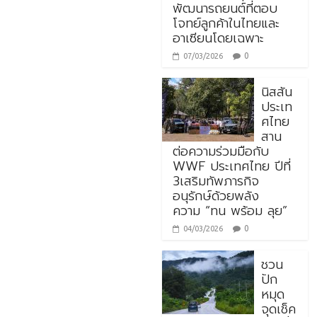
พัฒนารถยนต์ที่ตอบ
โจทย์ลูกค้าในไทยและ
อาเซียนโดยเฉพาะ
0
07/03/2026
นิสสัน
ประเท
ศไทย
สาน
ต่อความร่วมมือกับ
WWF ประเทศไทย ปีที่
3เสริมทัพภารกิจ
อนุรักษ์ด้วยพลัง
ความ “ทน พร้อม ลุย”
0
04/03/2026
ชวน
ปัก
หมุด
จุดเช็ค