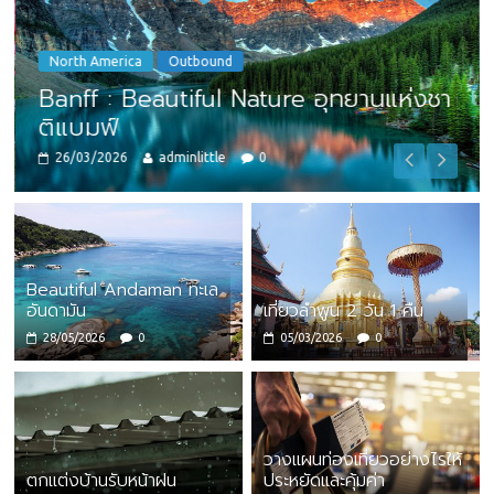
North America
Outbound
Banff : Beautiful Nature อุทยานแห่งชา
ติแบมฟ์
26/03/2026
adminlittle
0
Beautiful Andaman ทะเล
อันดามัน
เที่ยวลำพูน 2 วัน 1 คืน
28/05/2026
0
05/03/2026
0
วางแผนท่องเที่ยวอย่างไรให้
ตกแต่งบ้านรับหน้าฝน
ประหยัดและคุ้มค่า