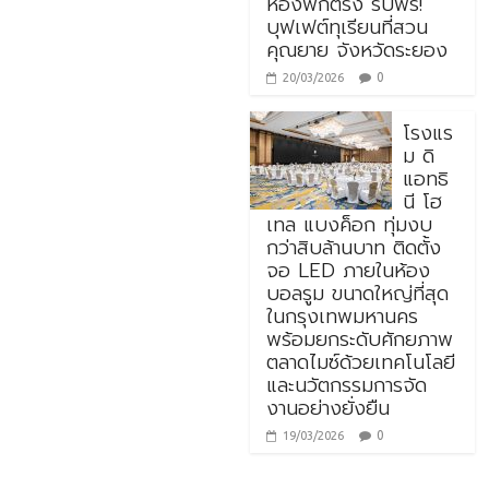
ห้องพักตรง รับฟรี!
บุฟเฟต์ทุเรียนที่สวน
คุณยาย จังหวัดระยอง
0
20/03/2026
โรงแร
ม ดิ
แอทธิ
นี โฮ
เทล แบงค็อก ทุ่มงบ
กว่าสิบล้านบาท ติดตั้ง
จอ LED ภายในห้อง
บอลรูม ขนาดใหญ่ที่สุด
ในกรุงเทพมหานคร
พร้อมยกระดับศักยภาพ
ตลาดไมซ์ด้วยเทคโนโลยี
และนวัตกรรมการจัด
งานอย่างยั่งยืน
0
19/03/2026