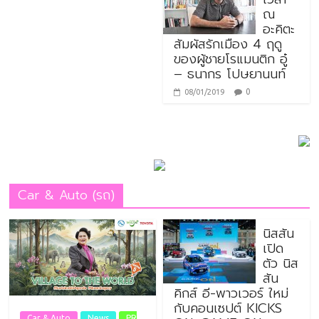
ณ
อะคิตะ
สัมผัสรักเมือง 4 ฤดู
ของผู้ชายโรแมนติก อู๋
– ธนากร โปษยานนท์
0
08/01/2019
Car & Auto (รถ)
นิสสัน
เปิด
ตัว นิส
สัน
คิกส์ อี-พาวเวอร์ ใหม่
กับคอนเซปต์ KICKS
Car & Auto
News
PR