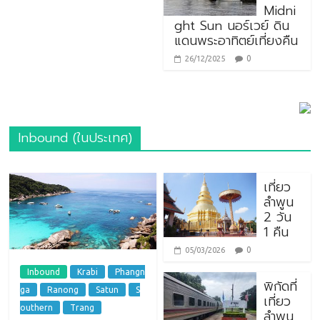
Midni
ght Sun นอร์เวย์ ดิน
แดนพระอาทิตย์เที่ยงคืน
0
26/12/2025
Inbound (ในประเทศ)
เที่ยว
ลำพูน
2 วัน
1 คืน
0
05/03/2026
Inbound
Krabi
Phangn
พิกัดที่
ga
Ranong
Satun
S
เที่ยว
outhern
Trang
ลำพูน