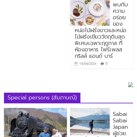
พบกับ
ความ
อร่อย
ของ
หน่อไม้ฝรั่งขาวและหน่อ
ไม้ฝรั่งเขียววัตถุดิบสุด
พิเศษเฉพาะฤดูกาล ที่
ห้องอาหาร ไฟร์เพลส
กริลล์ แอนด์ บาร์
0
14/04/2024
Special persons (สัมภาษณ์)
Sabai
Sabai
Japan
ผู้ช่วย