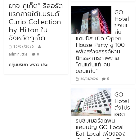
ยาจ ภูเก็ต” รีสอร์ต
GO
แรกภายใต้แบรนด์
Hotel
Curio Collection
ขอนแ
by Hilton ใน
ก่น
จังหวัดภูเก็ต
แคมปัส เปิด Open
House Party ชู 100
16/07/2026
พลังสร้างสรรค์ผ่าน
adminlittle
0
นิทรรศการภาพถ่าย
“คนแก่นแท้ คน
กลุ่มบริษัท พราว ประ
ขอนแก่น”
0
30/04/2026
GO
Hotel
ส่งโปร
ฮอต
รับซัมเมอร์สุดฟิน
แคมเปญ GO Local
Eat Local เพียงจอง