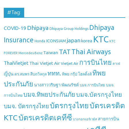
#Tag:
Dhipaya
Dhipaya
COVID-19
Dhipaya Group Holdings
KTC
Insurance
japan
ICONSIAM
korea
Honda
KTC
Thai Airways
TAT
Taiwan
Mercedes-Benz
FOREVER
การบินไทย
ThaiVietjet
Thai Vietjet Air
Vietjet Air
คาเฟ่
ทิพย
ททท.
ญี่ปุ่น
ดร.สมพร สืบถวิลกุล
ทิพย กรุ๊ป โฮลดิ้งส์
ประกันภัย
นางสาววริษฐา พัฒนรัชต์
บมจ.
บมจ.การบินไทย
บมจ.ทิพยประกันภัย
บมจ.บัตรกรุงไทย
การบินไทย
บัตรกรุงไทย
บัตรเครดิต
บมจ. บัตรกรุงไทย
บัตรเครดิตเคทีซี
KTC
สายการบิน
บางกอกแอร์เวย์ส