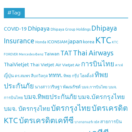
#Tag:
Dhipaya
Dhipaya
COVID-19
Dhipaya Group Holdings
KTC
Insurance
japan
ICONSIAM
korea
Honda
KTC
Thai Airways
TAT
Taiwan
Mercedes-Benz
FOREVER
การบินไทย
ThaiVietjet
Thai Vietjet Air
Vietjet Air
คาเฟ่
ทิพย
ททท.
ญี่ปุ่น
ดร.สมพร สืบถวิลกุล
ทิพย กรุ๊ป โฮลดิ้งส์
ประกันภัย
นางสาววริษฐา พัฒนรัชต์
บมจ.
บมจ.การบินไทย
บมจ.ทิพยประกันภัย
บมจ.บัตรกรุงไทย
การบินไทย
บัตรกรุงไทย
บัตรเครดิต
บมจ. บัตรกรุงไทย
บัตรเครดิตเคทีซี
KTC
สายการบิน
บางกอกแอร์เวย์ส