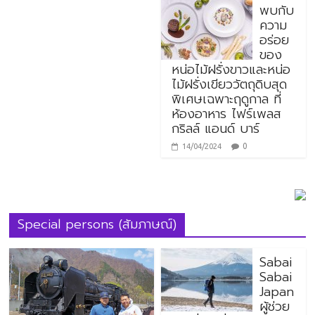
พบกับ
ความ
อร่อย
ของ
หน่อไม้ฝรั่งขาวและหน่อ
ไม้ฝรั่งเขียววัตถุดิบสุด
พิเศษเฉพาะฤดูกาล ที่
ห้องอาหาร ไฟร์เพลส
กริลล์ แอนด์ บาร์
0
14/04/2024
Special persons (สัมภาษณ์)
Sabai
Sabai
Japan
ผู้ช่วย