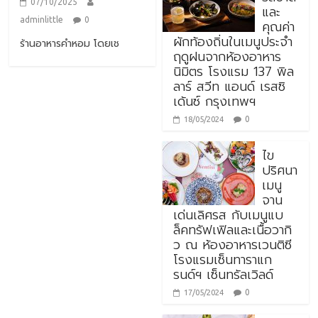
07/10/2025
และ
adminlittle
0
คุณค่า
ผักท้องถิ่นในเมนูประจำ
ร้านอาหารคำหอม โดยเช
ฤดูฝนจากห้องอาหาร
นิมิตร โรงแรม 137 พิล
ลาร์ สวีท แอนด์ เรสซิ
เด้นซ์ กรุงเทพฯ
0
18/05/2024
ไข
ปริศนา
เมนู
จาน
เด่นเลิศรส กับเมนูแบ
ล็คทรัฟเฟิลและเนื้อวากิ
ว ณ ห้องอาหารเวนติซี
โรงแรมเซ็นทาราแก
รนด์ฯ เซ็นทรัลเวิลด์
0
17/05/2024