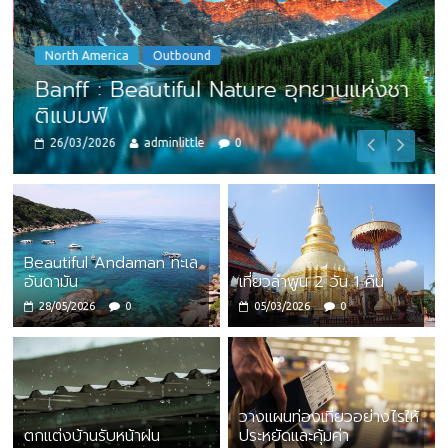
North America
Outbound
Banff : Beautiful Nature อุทยานแห่งชา
ติแบมฟ์
26/03/2026
adminlittle
0
Beautiful Andaman ทะเล
อันดามัน
เที่ยวลำพูน 2 วัน 1 คืน
28/05/2026
0
05/03/2026
0
วางแผนท่องเที่ยวอย่างไรให้
ตกแต่งบ้านรับหน้าฝน
ประหยัดและคุ้มค่า