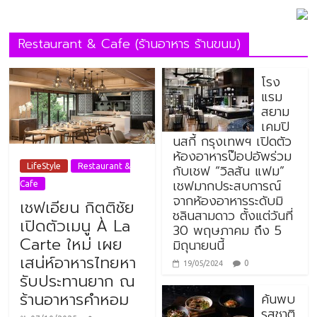
Restaurant & Cafe (ร้านอาหาร ร้านขนม)
โรง
แรม
สยาม
เคมปิ
นสกี้ กรุงเทพฯ เปิดตัว
ห้องอาหารป๊อปอัพร่วม
กับเชฟ “วิลสัน แฟม”
LifeStyle
Restaurant &
เชฟมากประสบการณ์
Cafe
จากห้องอาหารระดับมิ
เชฟเอียน กิตติชัย
ชลินสามดาว ตั้งแต่วันที่
เปิดตัวเมนู À La
30 พฤษภาคม ถึง 5
Carte ใหม่ เผย
มิถุนายนนี้
เสน่ห์อาหารไทยหา
0
19/05/2024
รับประทานยาก ณ
ร้านอาหารคำหอม
ค้นพบ
รสชาติ