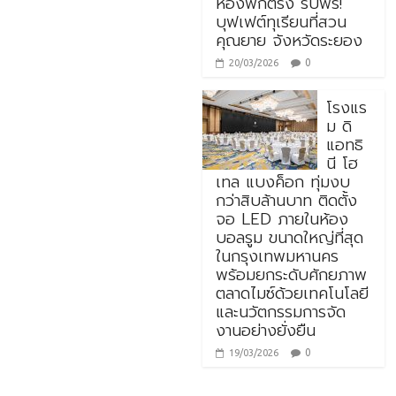
ห้องพักตรง รับฟรี!
บุฟเฟต์ทุเรียนที่สวน
คุณยาย จังหวัดระยอง
0
20/03/2026
โรงแร
ม ดิ
แอทธิ
นี โฮ
เทล แบงค็อก ทุ่มงบ
กว่าสิบล้านบาท ติดตั้ง
จอ LED ภายในห้อง
บอลรูม ขนาดใหญ่ที่สุด
ในกรุงเทพมหานคร
พร้อมยกระดับศักยภาพ
ตลาดไมซ์ด้วยเทคโนโลยี
และนวัตกรรมการจัด
งานอย่างยั่งยืน
0
19/03/2026