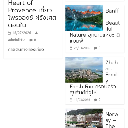
Heart of
Provence เที่ยว
Banff
:
โพรวองซ์ ฝรั่งเศส
Beaut
ตอนใน
iful
Nature อุทยานแห่งชาติ
18/07/2026
แบมฟ์
adminlittle
0
0
26/03/2026
การเดินทางท่องเที่ยว
Zhuh
ai :
Famil
y
Fresh Fun ครอบครัว
สุขสันต์ที่จูไห่
0
12/03/2026
Norw
ay –
The