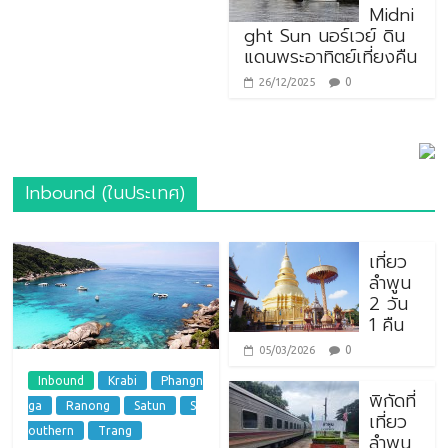
Midni
ght Sun นอร์เวย์ ดิน
แดนพระอาทิตย์เที่ยงคืน
0
26/12/2025
Inbound (ในประเทศ)
เที่ยว
ลำพูน
2 วัน
1 คืน
0
05/03/2026
Inbound
Krabi
Phangn
พิกัดที่
ga
Ranong
Satun
S
เที่ยว
outhern
Trang
ลำพูน