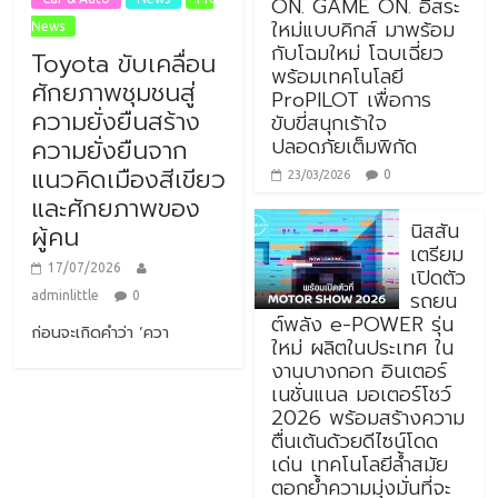
ON. GAME ON. อิสระ
ใหม่แบบคิกส์ มาพร้อม
News
กับโฉมใหม่ โฉบเฉี่ยว
Toyota ขับเคลื่อน
พร้อมเทคโนโลยี
ศักยภาพชุมชนสู่
ProPILOT เพื่อการ
ความยั่งยืนสร้าง
ขับขี่สนุกเร้าใจ
ปลอดภัยเต็มพิกัด
ความยั่งยืนจาก
แนวคิดเมืองสีเขียว
0
23/03/2026
และศักยภาพของ
นิสสัน
ผู้คน
เตรียม
17/07/2026
เปิดตัว
รถยน
adminlittle
0
ต์พลัง e-POWER รุ่น
ก่อนจะเกิดคำว่า ‘ควา
ใหม่ ผลิตในประเทศ ใน
งานบางกอก อินเตอร์
เนชั่นแนล มอเตอร์โชว์
2026 พร้อมสร้างความ
ตื่นเต้นด้วยดีไซน์โดด
เด่น เทคโนโลยีล้ำสมัย
ตอกย้ำความมุ่งมั่นที่จะ