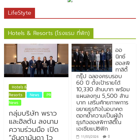
LifeStyte
Hotels & Resorts (โรงแรม ที่พัก)
ออ
นิกซ์
ฮอสพิ
ทาลิตี้
กรุ๊ป ฉลองครบรอบ
60 ปี ตั้งเป้ารายได้
10,330 ล้านบาท พร้อม
Hotels &
แผนลงทุน 5,500 ล้าน
Resorts
News
PR
บาท เสริมศักยภาพการ
News
ขยายธุรกิจในอนาคต
กลุ่มบริษัท พราว
ตอกย้ำความเป็นผู้นำ
และฮิลตัน ลงนาม
ธุรกิจฮอสพิทาลิตี้ใน
เอเชียแปซิฟิก
ความร่วมมือ เปิด
“อันดามันดา โว
0
11/05/2026