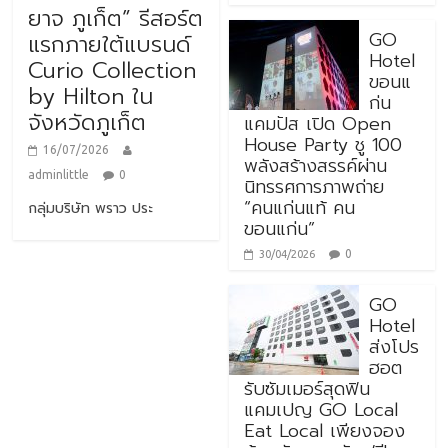
ยาจ ภูเก็ต” รีสอร์ต
GO
แรกภายใต้แบรนด์
Hotel
Curio Collection
ขอนแ
by Hilton ใน
ก่น
จังหวัดภูเก็ต
แคมปัส เปิด Open
House Party ชู 100
16/07/2026
พลังสร้างสรรค์ผ่าน
adminlittle
0
นิทรรศการภาพถ่าย
“คนแก่นแท้ คน
กลุ่มบริษัท พราว ประ
ขอนแก่น”
0
30/04/2026
GO
Hotel
ส่งโปร
ฮอต
รับซัมเมอร์สุดฟิน
แคมเปญ GO Local
Eat Local เพียงจอง