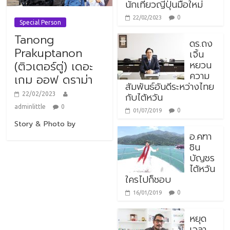
นักเที่ยวญี่ปุ่นมือใหม่
0
22/02/2023
Special Person
Tanong
ดร.ถง
Prakuptanon
เจิ้น
หยวน
(ติวเตอร์ตู่) เดอะ
ความ
เกม ออฟ ดราม่า
สัมพันธ์อันดีระหว่างไทย
กับไต้หวัน
22/02/2023
adminlittle
0
0
01/07/2019
Story & Photo by
อ.คฑา
ชิน
บัญชร
ไต้หวัน
ใครไปก็ชอบ
0
16/01/2019
หยุด
เวลา