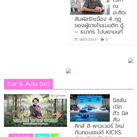
ณ
อะคิตะ
สัมผัสรักเมือง 4 ฤดู
ของผู้ชายโรแมนติก อู๋
– ธนากร โปษยานนท์
0
08/01/2019
Car & Auto (รถ)
นิสสัน
เปิด
ตัว นิส
สัน
คิกส์ อี-พาวเวอร์ ใหม่
กับคอนเซปต์ KICKS
Car & Auto
News
PR